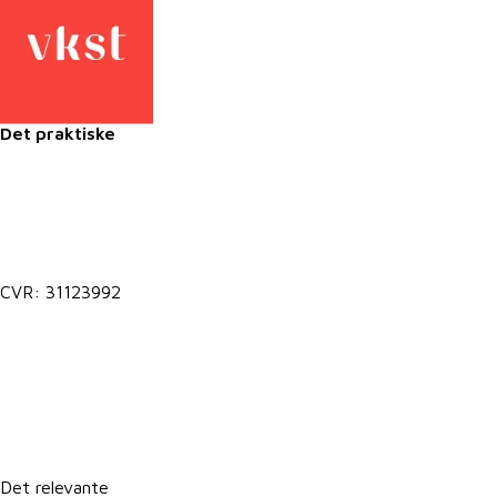
Det praktiske
Kontakt@vkst.dk
7027 9000
CVR: 31123992
Lokale postkasser
It-support
Det relevante