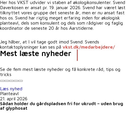
Her hos VKST udvider vi staben af økologikonsulenter. Svend
Daverkosen er ansat pr. 19. januar 2026. Svend har været løst
tilknyttet vores gruppe det seneste år, men er nu ansat fast
hos os. Svend har rigtig meget erfaring inden for økologisk
planteavl, dels som konsulent og dels som rådgiver og faglig
koordinator de seneste 20 år hos Aarstiderne.
Jeg håber, at I vil tage godt imod Svend. Svends
kontaktoplysninger kan ses på
vkst.dk/medarbejdere/
Mest læste nyheder
Se de fem mest læste nyheder og få konkrete råd, tips og
tricks
Læs nyhed
Planteavl
21. april 2026
Sådan holder du gårdspladsen fri for ukrudt – uden brug
af glyphosat