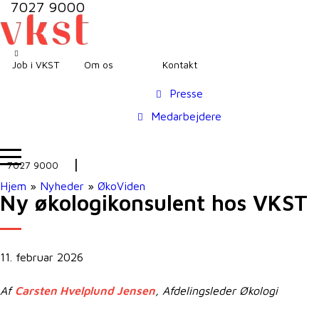
7027 9000
Job i VKST
Om os
Kontakt
Presse
Medarbejdere
7027 9000
Hjem
»
Nyheder
»
ØkoViden
Ny økologikonsulent hos VKST
11. februar 2026
Af
Carsten Hvelplund Jensen
, Afdelingsleder Økologi