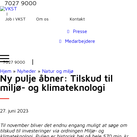
7027 9000
Job i VKST
Om os
Kontakt
Presse
Medarbejdere
7027 9000
Hjem
»
Nyheder
»
Natur og miljø
Ny pulje åbner: Tilskud til
miljø- og klimateknologi
27. juni 2023
Til november bliver det endnu engang muligt at søge om
tilskud til investeringer via ordningen Miljø- og
klimateknologi. Puljen er historisk høj på hele 570 mio. kr.