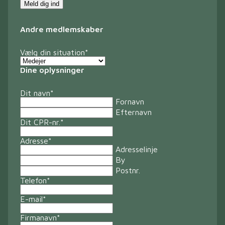
Meld dig ind
Andre medlemskaber
Vælg din situation
*
Dine oplysninger
Dit navn
*
Fornavn
Efternavn
Dit CPR-nr.
*
Adresse
*
Adresselinje
By
Postnr.
Telefon
*
E-mail
*
Firmanavn
*