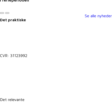
i ferieperioden
Se alle nyheder
Det praktiske
Kontakt@vkst.dk
7027 9000
CVR: 31123992
Lokale postkasser
It-support
Det relevante
Forretningsbetingelser