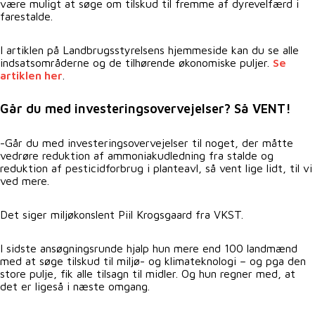
være muligt at søge om tilskud til fremme af dyrevelfærd i
farestalde.
I artiklen på Landbrugsstyrelsens hjemmeside kan du se alle
indsatsområderne og de tilhørende økonomiske puljer.
Se
artiklen her
.
Går du med investeringsovervejelser? Så VENT!
-Går du med investeringsovervejelser til noget, der måtte
vedrøre reduktion af ammoniakudledning fra stalde og
reduktion af pesticidforbrug i planteavl, så vent lige lidt, til vi
ved mere.
Det siger miljøkonslent Piil Krogsgaard fra VKST.
I sidste ansøgningsrunde hjalp hun mere end 100 landmænd
med at søge tilskud til miljø- og klimateknologi – og pga den
store pulje, fik alle tilsagn til midler. Og hun regner med, at
det er ligeså i næste omgang.