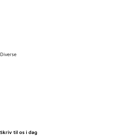
Persondatapolitik
Politik for dataetik
Cookie- og privatlivspolitik
CSR-rapport
PBS betalingsservice / Leverandørservice
Diverse
Karriere i VKST
Job i landbruget
Arrangementer
Nyheder
Nyhedsbrev
Samarbejdspartnere
Fuldmagter
Skriv til os i dag