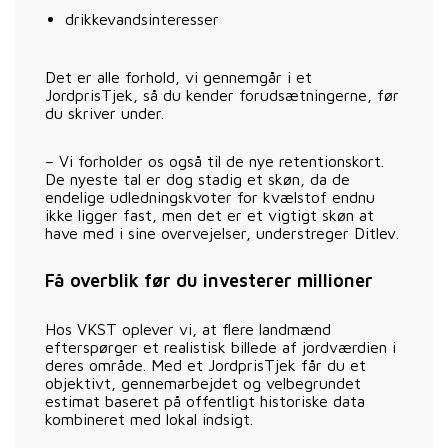
drikkevandsinteresser
Det er alle forhold, vi gennemgår i et
JordprisTjek, så du kender forudsætningerne, før
du skriver under.
– Vi forholder os også til de nye retentionskort.
De nyeste tal er dog stadig et skøn, da de
endelige udledningskvoter for kvælstof endnu
ikke ligger fast, men det er et vigtigt skøn at
have med i sine overvejelser, understreger Ditlev.
Få overblik før du investerer millioner
Hos VKST oplever vi, at flere landmænd
efterspørger et realistisk billede af jordværdien i
deres område. Med et JordprisTjek får du et
objektivt, gennemarbejdet og velbegrundet
estimat baseret på offentligt historiske data
kombineret med lokal indsigt.