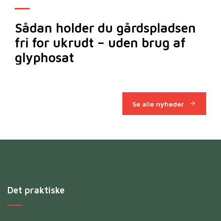
Sådan holder du gårdspladsen
Bi
fri for ukrudt – uden brug af
m
glyphosat
Se alle nyheder
Det praktiske