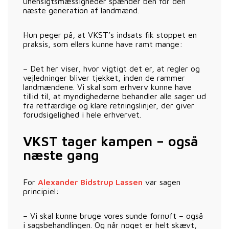
uhensigtsmæssigheder spænder ben for den
næste generation af landmænd.
Hun peger på, at VKST’s indsats fik stoppet en
praksis, som ellers kunne have ramt mange:
– Det her viser, hvor vigtigt det er, at regler og
vejledninger bliver tjekket, inden de rammer
landmændene. Vi skal som erhverv kunne have
tillid til, at myndighederne behandler alle sager ud
fra retfærdige og klare retningslinjer, der giver
forudsigelighed i hele erhvervet.
VKST tager kampen – også
næste gang
For
Alexander Bidstrup Lassen
var sagen
principiel:
– Vi skal kunne bruge vores sunde fornuft – også
i sagsbehandlingen. Og når noget er helt skævt,