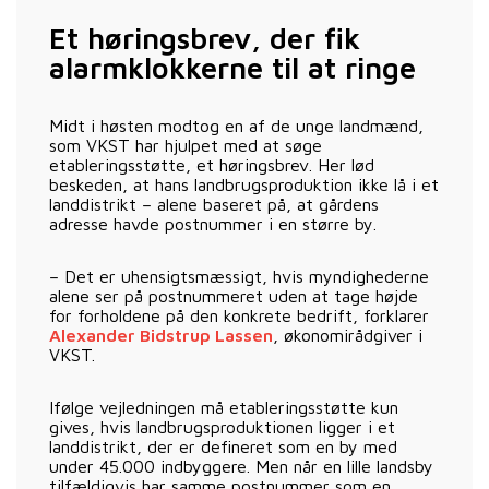
Et høringsbrev, der fik
alarmklokkerne til at ringe
Midt i høsten modtog en af de unge landmænd,
som VKST har hjulpet med at søge
etableringsstøtte, et høringsbrev. Her lød
beskeden, at hans landbrugsproduktion ikke lå i et
landdistrikt – alene baseret på, at gårdens
adresse havde postnummer i en større by.
– Det er uhensigtsmæssigt, hvis myndighederne
alene ser på postnummeret uden at tage højde
for forholdene på den konkrete bedrift, forklarer
Alexander Bidstrup Lassen
, økonomirådgiver i
VKST.
Ifølge vejledningen må etableringsstøtte kun
gives, hvis landbrugsproduktionen ligger i et
landdistrikt, der er defineret som en by med
under 45.000 indbyggere. Men når en lille landsby
tilfældigvis har samme postnummer som en