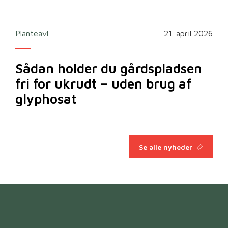
2026
Planteavl
21. april 2026
Ska
Sådan holder du gårdspladsen
Bi
fri for ukrudt – uden brug af
m
glyphosat
Se alle nyheder