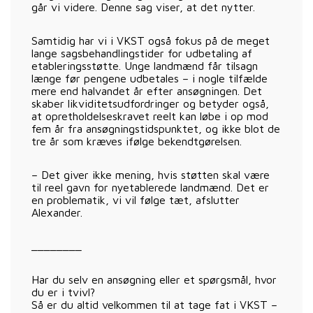
går vi videre. Denne sag viser, at det nytter.
Samtidig har vi i VKST også fokus på de meget
lange sagsbehandlingstider for udbetaling af
etableringsstøtte. Unge landmænd får tilsagn
længe før pengene udbetales – i nogle tilfælde
mere end halvandet år efter ansøgningen. Det
skaber likviditetsudfordringer og betyder også,
at opretholdelseskravet reelt kan løbe i op mod
fem år fra ansøgningstidspunktet, og ikke blot de
tre år som kræves ifølge bekendtgørelsen.
– Det giver ikke mening, hvis støtten skal være
til reel gavn for nyetablerede landmænd. Det er
en problematik, vi vil følge tæt, afslutter
Alexander.
________
Har du selv en ansøgning eller et spørgsmål, hvor
du er i tvivl?
Så er du altid velkommen til at tage fat i VKST –