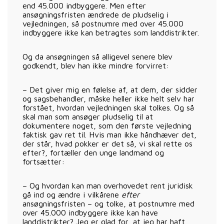
end 45.000 indbyggere. Men efter
ansøgningsfristen ændrede de pludselig i
vejledningen, så postnumre med over 45.000
indbyggere ikke kan betragtes som landdistrikter.
Og da ansøgningen så alligevel senere blev
godkendt, blev han ikke mindre forvirret:
– Det giver mig en følelse af, at dem, der sidder
og sagsbehandler, måske heller ikke helt selv har
forstået, hvordan vejledningen skal tolkes. Og så
skal man som ansøger pludselig til at
dokumentere noget, som den første vejledning
faktisk gav ret til. Hvis man ikke håndhæver det,
der står, hvad pokker er det så, vi skal rette os
efter?, fortæller den unge landmand og
fortsætter:
– Og hvordan kan man overhovedet rent juridisk
gå ind og ændre i vilkårene
efter
ansøgningsfristen – og tolke, at postnumre med
over 45.000 indbyggere ikke kan have
landdistrikter? Jeg er glad for, at jeg har haft