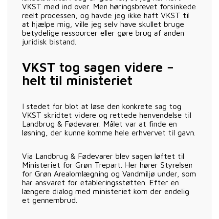
VKST med ind over. Men høringsbrevet forsinkede
reelt processen, og havde jeg ikke haft VKST til
at hjælpe mig, ville jeg selv have skullet bruge
betydelige ressourcer eller gøre brug af anden
juridisk bistand.
VKST tog sagen videre –
helt til ministeriet
I stedet for blot at løse den konkrete sag tog
VKST skridtet videre og rettede henvendelse til
Landbrug & Fødevarer. Målet var at finde en
løsning, der kunne komme hele erhvervet til gavn.
Via Landbrug & Fødevarer blev sagen løftet til
Ministeriet for Grøn Trepart. Her hører Styrelsen
for Grøn Arealomlægning og Vandmiljø under, som
har ansvaret for etableringsstøtten. Efter en
længere dialog med ministeriet kom der endelig
et gennembrud.