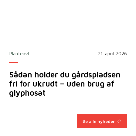
2026
Planteavl
21. april 2026
Ska
Sådan holder du gårdspladsen
Bi
fri for ukrudt – uden brug af
m
glyphosat
Se alle nyheder