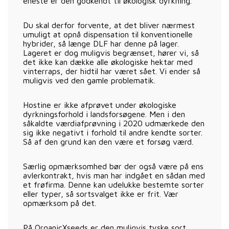
eneste er den godkendt til økologisk dyrkning.
Du skal derfor forvente, at det bliver nærmest
umuligt at opnå dispensation til konventionelle
hybrider, så længe DLF har denne på lager.
Lageret er dog muligvis begrænset, hører vi, så
det ikke kan dække alle økologiske hektar med
vinterraps, der hidtil har været sået. Vi ender så
muligvis ved den gamle problematik.
Hostine er ikke afprøvet under økologiske
dyrkningsforhold i landsforsøgene. Men i den
såkaldte værdiafprøvning i 2020 udmærkede den
sig ikke negativt i forhold til andre kendte sorter.
Så af den grund kan den være et forsøg værd.
Særlig opmærksomhed bør der også være på ens
avlerkontrakt, hvis man har indgået en sådan med
et frøfirma. Denne kan udelukke bestemte sorter
eller typer, så sortsvalget ikke er frit. Vær
opmærksom på det.
På OrganicXseeds er den muligvis tyske sort