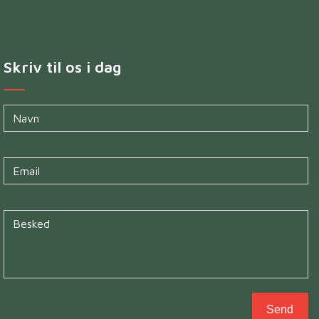
Skriv til os i dag
Navn
*
Untitled
*
Untitled
*