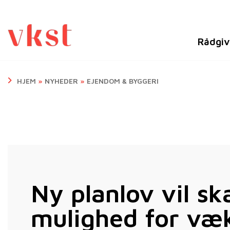
Rådgiv
HJEM
»
NYHEDER
»
EJENDOM & BYGGERI
Ny planlov vil s
mulighed for væ