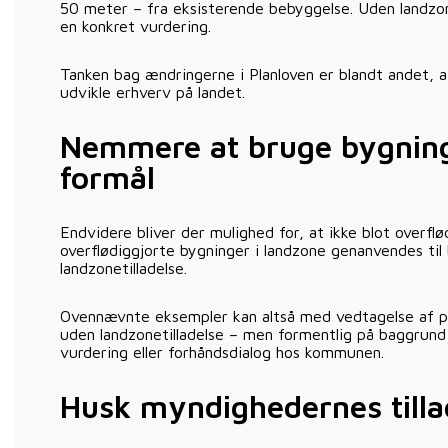
50 meter – fra eksisterende bebyggelse. Uden landzon
en konkret vurdering.
Tanken bag ændringerne i Planloven er blandt andet, a
udvikle erhverv på landet.
Nemmere at bruge bygninge
formål
Endvidere bliver der mulighed for, at ikke blot overfl
overflødiggjorte bygninger i landzone genanvendes ti
landzonetilladelse.
Ovennævnte eksempler kan altså med vedtagelse af p
uden landzonetilladelse – men formentlig på baggrund
vurdering eller forhåndsdialog hos kommunen.
Husk myndighedernes tilla