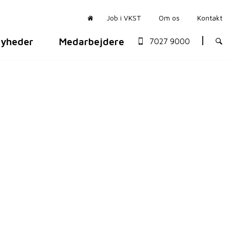
Job i VKST
Om os
Kontakt
yheder
Medarbejdere
7027 9000