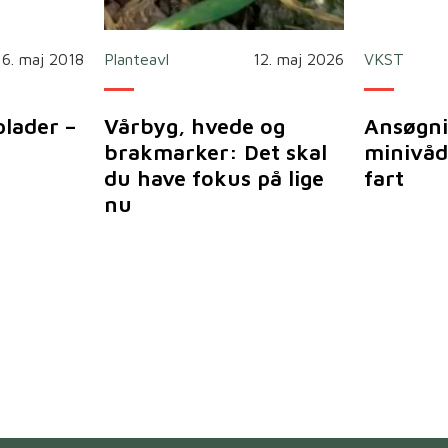
16. maj 2018
Planteavl
12. maj 2026
VKST
plader –
Vårbyg, hvede og
Ansøgni
brakmarker: Det skal
minivåd
du have fokus på lige
fart
nu