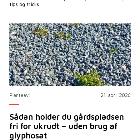
tips og tricks
2026
Planteavl
21. april 2026
Ska
Sådan holder du gårdspladsen
Bi
fri for ukrudt – uden brug af
m
glyphosat