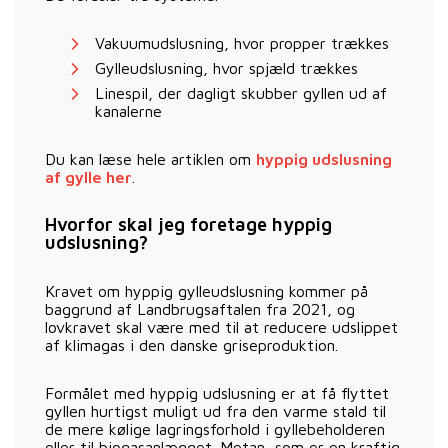
Vakuumudslusning, hvor propper trækkes
Gylleudslusning, hvor spjæld trækkes
Linespil, der dagligt skubber gyllen ud af
kanalerne
Du kan læse hele artiklen om
hyppig udslusning
af gylle her
.
Hvorfor skal jeg foretage hyppig
udslusning?
Kravet om hyppig gylleudslusning kommer på
baggrund af Landbrugsaftalen fra 2021, og
lovkravet skal være med til at reducere udslippet
af klimagas i den danske griseproduktion.
Formålet med hyppig udslusning er at få flyttet
gyllen hurtigst muligt ud fra den varme stald til
de mere kølige lagringsforhold i gyllebeholderen
eller til biogasanlægget. Metan, som er en kraftig