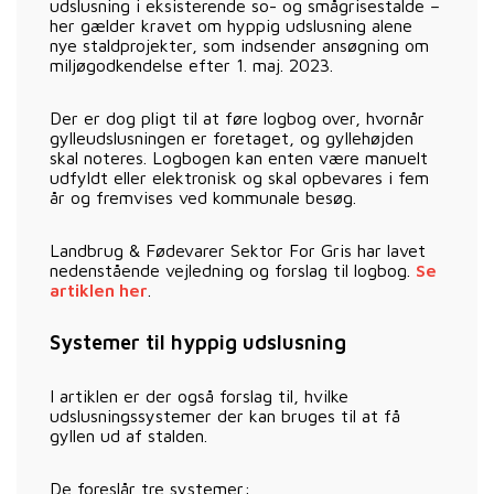
udslusning i eksisterende so- og smågrisestalde –
her gælder kravet om hyppig udslusning alene
nye staldprojekter, som indsender ansøgning om
miljøgodkendelse efter 1. maj. 2023.
Der er dog pligt til at føre logbog over, hvornår
gylleudslusningen er foretaget, og gyllehøjden
skal noteres. Logbogen kan enten være manuelt
udfyldt eller elektronisk og skal opbevares i fem
år og fremvises ved kommunale besøg.
Landbrug & Fødevarer Sektor For Gris har lavet
nedenstående vejledning og forslag til logbog.
Se
artiklen her
.
Systemer til hyppig udslusning
I artiklen er der også forslag til, hvilke
udslusningssystemer der kan bruges til at få
gyllen ud af stalden.
De foreslår tre systemer: