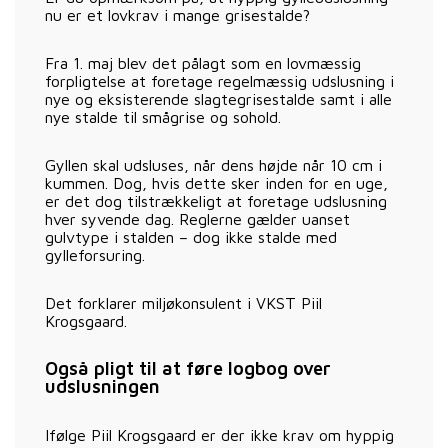
nu er et lovkrav i mange grisestalde?
Fra 1. maj blev det pålagt som en lovmæssig
forpligtelse at foretage regelmæssig udslusning i
nye og eksisterende slagtegrisestalde samt i alle
nye stalde til smågrise og sohold.
Gyllen skal udsluses, når dens højde når 10 cm i
kummen. Dog, hvis dette sker inden for en uge,
er det dog tilstrækkeligt at foretage udslusning
hver syvende dag. Reglerne gælder uanset
gulvtype i stalden – dog ikke stalde med
gylleforsuring.
Det forklarer miljøkonsulent i VKST Piil
Krogsgaard.
Også pligt til at føre logbog over
udslusningen
Ifølge Piil Krogsgaard er der ikke krav om hyppig