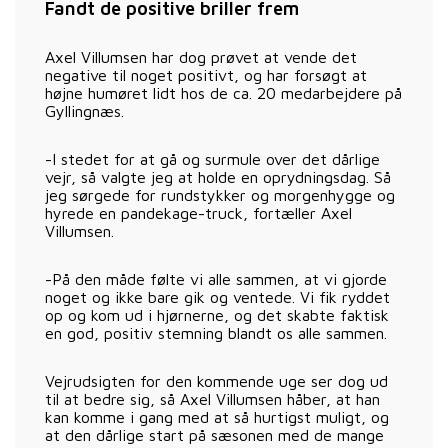
Fandt de positive briller frem
Axel Villumsen har dog prøvet at vende det
negative til noget positivt, og har forsøgt at
højne humøret lidt hos de ca. 20 medarbejdere på
Gyllingnæs.
-I stedet for at gå og surmule over det dårlige
vejr, så valgte jeg at holde en oprydningsdag. Så
jeg sørgede for rundstykker og morgenhygge og
hyrede en pandekage-truck, fortæller Axel
Villumsen.
-På den måde følte vi alle sammen, at vi gjorde
noget og ikke bare gik og ventede. Vi fik ryddet
op og kom ud i hjørnerne, og det skabte faktisk
en god, positiv stemning blandt os alle sammen.
Vejrudsigten for den kommende uge ser dog ud
til at bedre sig, så Axel Villumsen håber, at han
kan komme i gang med at så hurtigst muligt, og
at den dårlige start på sæsonen med de mange