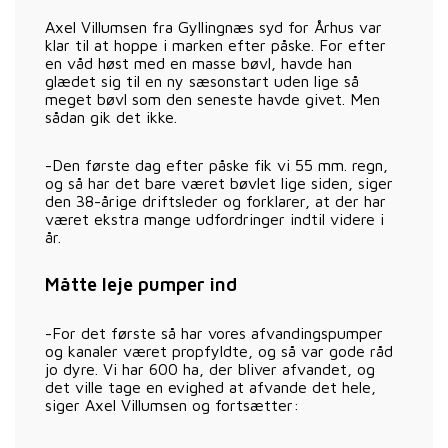
Axel Villumsen fra Gyllingnæs syd for Århus var
klar til at hoppe i marken efter påske. For efter
en våd høst med en masse bøvl, havde han
glædet sig til en ny sæsonstart uden lige så
meget bøvl som den seneste havde givet. Men
sådan gik det ikke.
-Den første dag efter påske fik vi 55 mm. regn,
og så har det bare været bøvlet lige siden, siger
den 38-årige driftsleder og forklarer, at der har
været ekstra mange udfordringer indtil videre i
år.
Måtte leje pumper ind
-For det første så har vores afvandingspumper
og kanaler været propfyldte, og så var gode råd
jo dyre. Vi har 600 ha, der bliver afvandet, og
det ville tage en evighed at afvande det hele,
siger Axel Villumsen og fortsætter: