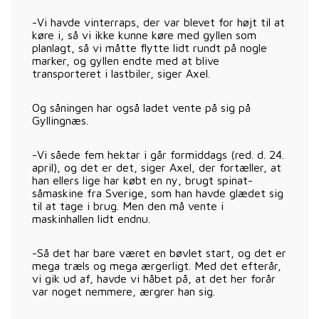
-Vi havde vinterraps, der var blevet for højt til at
køre i, så vi ikke kunne køre med gyllen som
planlagt, så vi måtte flytte lidt rundt på nogle
marker, og gyllen endte med at blive
transporteret i lastbiler, siger Axel.
Og såningen har også ladet vente på sig på
Gyllingnæs.
-Vi såede fem hektar i går formiddags (red. d. 24.
april), og det er det, siger Axel, der fortæller, at
han ellers lige har købt en ny, brugt spinat-
såmaskine fra Sverige, som han havde glædet sig
til at tage i brug. Men den må vente i
maskinhallen lidt endnu.
-Så det har bare været en bøvlet start, og det er
mega træls og mega ærgerligt. Med det efterår,
vi gik ud af, havde vi håbet på, at det her forår
var noget nemmere, ærgrer han sig.