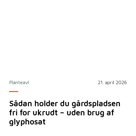
2026
Planteavl
21. april 2026
Ska
Sådan holder du gårdspladsen
Bi
fri for ukrudt – uden brug af
m
glyphosat