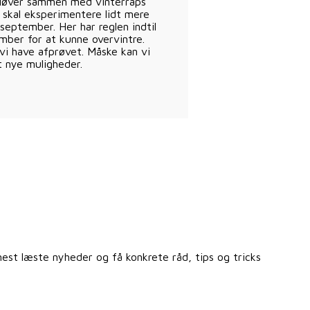
kløver sammen med vinterraps
i skal eksperimentere lidt mere
september. Her har reglen indtil
ember for at kunne overvintre.
vi have afprøvet. Måske kan vi
t nye muligheder.
st læste nyheder og få konkrete råd, tips og tricks