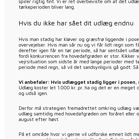
spirer rigtig fint. Vi er ret overbeviste om at det udlæ
tørkeperioden bliver lang.
Hvis du ikke har sået dit udlæg endnu
Hvis man stadig har kløver og græsfrø liggende i pose
overvejelser. Hvis man sår nu og vi får lidt regn som få
derefter igen får en tør periode, så har sentsået udl
fordi konkurrencen fra hovedafgrøden er stor. Kikker 
vejrsituation som sidste år med lange perioder med tø
periode med regn, så vil det sandsynligvis gå godt. S
Vi anbefaler: Hvis udlægget stadig ligger i posen, 
Udlæg koster let 1.000 kr. pr. ha og det er en meget 
og udså igen.
Derfor må strategien fremadrettet omkring udlæg væ
udlæg samtidig med hovedafgrøden om foråret eller og
august efter høst.
På et område hvor vi gerne vil udforske emnet lidt m