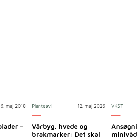
16. maj 2018
Planteavl
12. maj 2026
VKST
plader –
Vårbyg, hvede og
Ansøgni
brakmarker: Det skal
minivåd