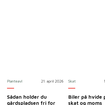
Planteavl
21. april 2026
Skat
Sådan holder du
Biler på hvide 
gårdspladsen fri for
skat og moms