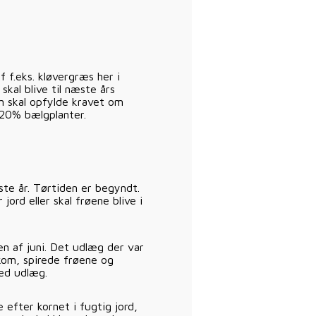
f f.eks. kløvergræs her i
kal blive til næste års
n skal opfylde kravet om
 20% bælgplanter.
ste år. Tørtiden er begyndt.
jord eller skal frøene blive i
en af juni. Det udlæg der var
 kom, spirede frøene og
med udlæg.
e efter kornet i fugtig jord,