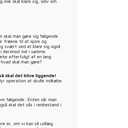
g nok skal klare sig, selv om
n skal man gøre sig følgende
r frøene til at spire og
æg svært ved at klare sig også
vi derimod ind i samme
rke efterfulgt af en lang
å hvad skal man gøre?
så skal det blive liggende!
dyr operation at skulle indkøbe
re følgende: Enten sår man
så skal det sås i renbestand i
ere er, om vi kan så udlæg