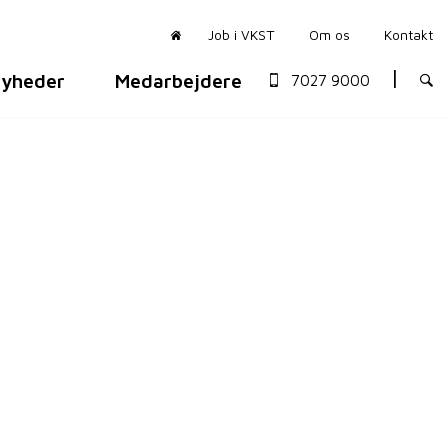
Job i VKST
Om os
Kontakt
yheder
Medarbejdere
7027 9000