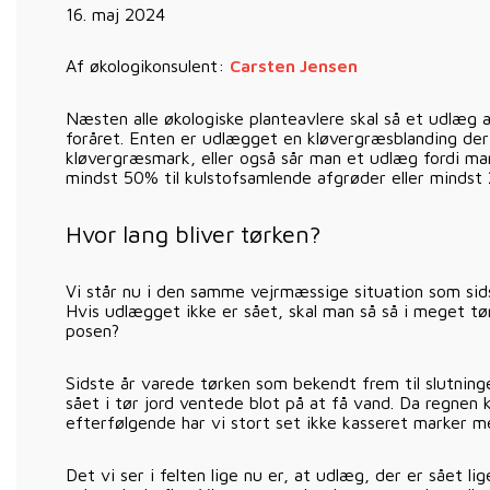
16. maj 2024
Af økologikonsulent:
Carsten Jensen
Næsten alle økologiske planteavlere skal så et udlæg a
foråret. Enten er udlægget en kløvergræsblanding der s
kløvergræsmark, eller også sår man et udlæg fordi ma
mindst 50% til kulstofsamlende afgrøder eller mindst
Hvor lang bliver tørken?
Vi står nu i den samme vejrmæssige situation som sid
Hvis udlægget ikke er sået, skal man så så i meget tør 
posen?
Sidste år varede tørken som bekendt frem til slutning
sået i tør jord ventede blot på at få vand. Da regnen
efterfølgende har vi stort set ikke kasseret marker 
Det vi ser i felten lige nu er, at udlæg, der er sået lig