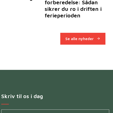
forberedelse: Sådan
sikrer du ro i driften i
ferieperioden
Se alle nyheder
Skriv til os i dag
Navn
*