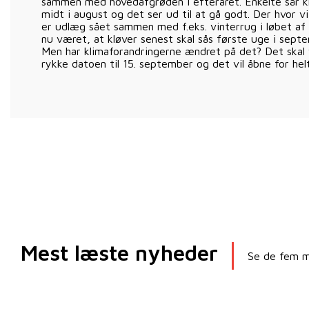
sammen med hovedafgrøden i efteråret. Enkelte sår 
midt i august og det ser ud til at gå godt. Der hvor v
er udlæg sået sammen med f.eks. vinterrug i løbet af 
nu været, at kløver senest skal sås første uge i sept
Men har klimaforandringerne ændret på det? Det skal 
rykke datoen til 15. september og det vil åbne for hel
Mest læste nyheder
Se de fem me