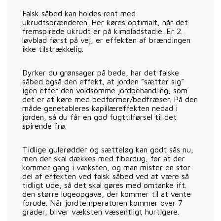
Falsk såbed kan holdes rent med
ukrudtsbrænderen. Her køres optimalt, når det
fremspirede ukrudt er på kimbladstadie. Er 2.
løvblad først på vej, er effekten af brændingen
ikke tilstrækkelig.
Dyrker du grønsager på bede, har det falske
såbed også den effekt, at jorden ”sætter sig”
igen efter den voldsomme jordbehandling, som
det er at køre med bedformer/bedfræser. På den
måde genetableres kapillæreffekten nedad i
jorden, så du får en god fugttilførsel til det
spirende frø.
Tidlige gulerødder og sætteløg kan godt sås nu,
men der skal dækkes med fiberdug, for at der
kommer gang i væksten, og man mister en stor
del af effekten ved falsk såbed ved at være så
tidligt ude, så det skal gøres med omtanke ift.
den større lugeopgave, der kommer til at vente
forude. Når jordtemperaturen kommer over 7
grader, bliver væksten væsentligt hurtigere.