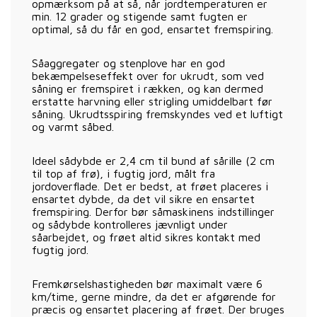
opmærksom på at så, når jordtemperaturen er
min. 12 grader og stigende samt fugten er
optimal, så du får en god, ensartet fremspiring.
Såaggregater og stenplove har en god
bekæmpelseseffekt over for ukrudt, som ved
såning er fremspiret i rækken, og kan dermed
erstatte harvning eller strigling umiddelbart før
såning. Ukrudtsspiring fremskyndes ved et luftigt
og varmt såbed.
Ideel sådybde er 2,4 cm til bund af sårille (2 cm
til top af frø), i fugtig jord, målt fra
jordoverflade. Det er bedst, at frøet placeres i
ensartet dybde, da det vil sikre en ensartet
fremspiring. Derfor bør såmaskinens indstillinger
og sådybde kontrolleres jævnligt under
såarbejdet, og frøet altid sikres kontakt med
fugtig jord.
Fremkørselshastigheden bør maximalt være 6
km/time, gerne mindre, da det er afgørende for
præcis og ensartet placering af frøet. Der bruges