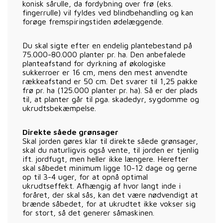
konisk sårulle, da fordybning over frø (eks.
fingerrulle) vil fyldes ved blindbehandling og kan
forøge fremspiringstiden ødelæggende.
Du skal sigte efter en endelig plantebestand på
75.000-80.000 planter pr. ha. Den anbefalede
planteafstand for dyrkning af økologiske
sukkerroer er 16 cm, mens den mest anvendte
rækkeafstand er 50 cm. Det svarer til 1,25 pakke
frø pr. ha (125.000 planter pr. ha). Så er der plads
til, at planter går til pga. skadedyr, sygdomme og
ukrudtsbekæmpelse.
Direkte såede grønsager
Skal jorden gøres klar til direkte såede grønsager,
skal du naturligvis også vente, til jorden er tjenlig
ift. jordfugt, men heller ikke længere. Herefter
skal såbedet minimum ligge 10-12 dage og gerne
op til 3-4 uger, for at opnå optimal
ukrudtseffekt. Afhængig af hvor langt inde i
foråret, der skal sås, kan det være nødvendigt at
brænde såbedet, for at ukrudtet ikke vokser sig
for stort, så det generer såmaskinen.