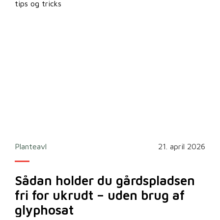
tips og tricks
2026
Planteavl
21. april 2026
Ska
Sådan holder du gårdspladsen
Bi
fri for ukrudt – uden brug af
m
glyphosat