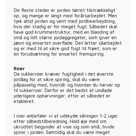
De fleste steder er jorden tørret tilstrækkeligt
op, og mange er langt med forårsarbejdet. Men
tjek altid jorden og vent med jordbearbejdning,
hvis der stadig er for meget fugt. Såbedet skal
have god krummestruktur, med en blanding af
små og lidt større jordaggregater, som giver en
jævn og ensartet overflade. Det letter såarbejdet
og er med til at sikre god fugt til frøet, som er
en forudsætning for ensartet fremspiring.
Roer
Da sukkerroer kræver fugtighed i det øverste
jordlag for at sikre spiring, skal du være
påpasselig med, hvornår og hvordan du harver op
til sukkerroer. Derfor er det bedst at undlade
yderligere opharvninger, efter at såbedet er
etableret.
I roer anbefaler vi at udskyde såningen 1-2 uger
efter såbedstilberedning. Hold øje med om
ukrudtet begynder at vise sig som små, hvide
spirer i jorden. Samtidig skal du være meget