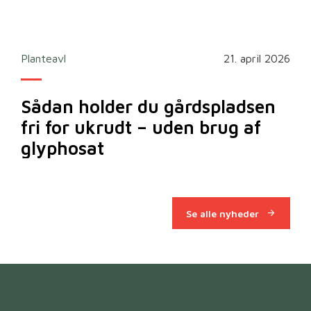
2026
Planteavl
21. april 2026
Ska
Sådan holder du gårdspladsen
Bi
fri for ukrudt – uden brug af
m
glyphosat
Se alle nyheder