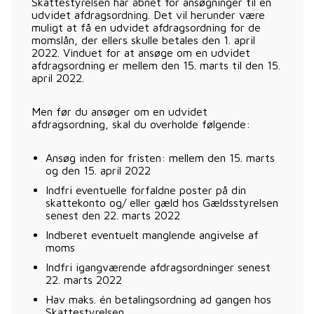
Skattestyrelsen har åbnet for ansøgninger til en
udvidet afdragsordning. Det vil herunder være
muligt at få en udvidet afdragsordning for de
momslån, der ellers skulle betales den 1. april
2022. Vinduet for at ansøge om en udvidet
afdragsordning er mellem den 15. marts til den 15.
april 2022.
Men før du ansøger om en udvidet
afdragsordning, skal du overholde følgende:
Ansøg inden for fristen: mellem den 15. marts
og den 15. april 2022
Indfri eventuelle forfaldne poster på din
skattekonto og/ eller gæld hos Gældsstyrelsen
senest den 22. marts 2022
Indberet eventuelt manglende angivelse af
moms
Indfri igangværende afdragsordninger senest
22. marts 2022
Hav maks. én betalingsordning ad gangen hos
Skattestyrelsen