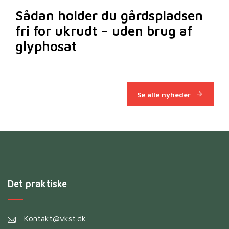
Sådan holder du gårdspladsen
Bi
fri for ukrudt – uden brug af
m
glyphosat
Se alle nyheder
Det praktiske
Kontakt@vkst.dk