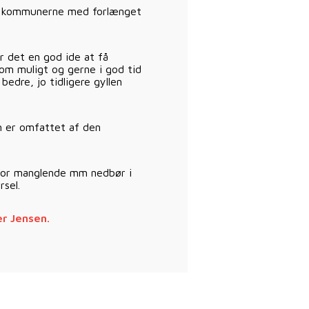
e af kommunerne med forlænget
r det en god ide at få
 som muligt og gerne i god tid
bedre, jo tidligere gyllen
m er omfattet af den
 for manglende mm nedbør i
rsel.
r Jensen.