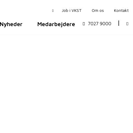
Job i VKST
Om os
Kontakt
Nyheder
Medarbejdere
7027 9000