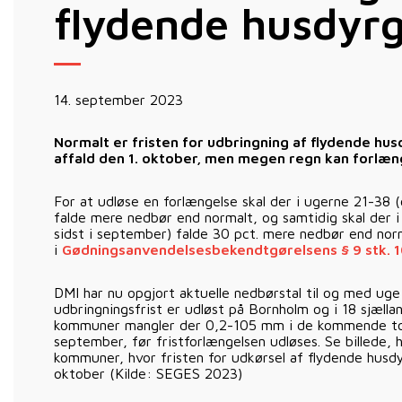
flydende husdyr
14. september 2023
Normalt er fristen for udbringning af flydende hu
affald den 1. oktober, men megen regn kan forlænge
For at udløse en forlængelse skal der i ugerne 21-38 (c
falde mere nedbør end normalt, og samtidig skal der i
sidst i september) falde 30 pct. mere nedbør end nor
i
Gødningsanvendelsesbekendtgørelsens § 9 stk. 
DMI har nu opgjort aktuelle nedbørstal til og med ug
udbringningsfrist er udløst på Bornholm og i 18 sjæll
kommuner mangler der 0,2-105 mm i de kommende to 
september, før fristforlængelsen udløses. Se billede,
kommuner, hvor fristen for udkørsel af flydende husdyr
oktober (Kilde: SEGES 2023)