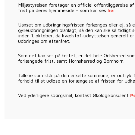
Miljøstyrelsen foretager en officiel offentliggørels
frist på deres hjemmeside – som kan ses
her
.
Uanset om udbringningsfristen forlænges eller ej, så e
gylleudbringningen planlagt, så den kan ske så tidligt
inden 1. oktober, da kvælstof-udnyttelsen generelt er 
udbringes om efteråret.
Som det kan ses på kortet, er det hele Odsherred so
forlængede frist, samt Hornsherred og Bornholm.
Tallene som står på den enkelte kommune, er udtryk
forhold til at udløse en forlængelse af fristen for udkø
Ved yderligere spørgsmål, kontakt Økologikonsulent
Pe