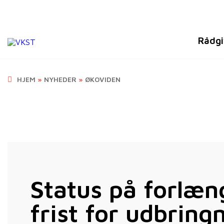
Rådgi
HJEM
»
NYHEDER
»
ØKOVIDEN
Status på forlæn
frist for udbring