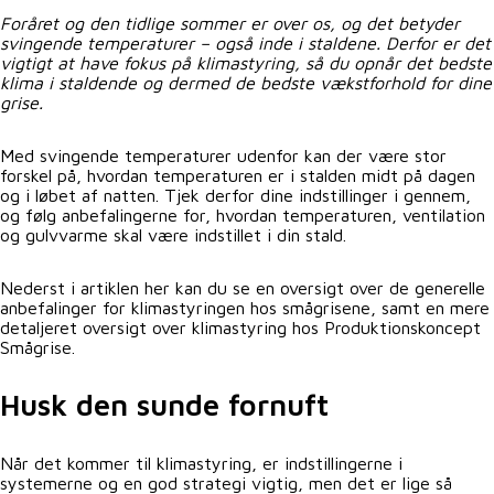
Foråret og den tidlige sommer er over os, og det betyder
svingende temperaturer – også inde i staldene. Derfor er det
vigtigt at have fokus på klimastyring, så du opnår det bedste
klima i staldende og dermed de bedste vækstforhold for dine
grise.
Med svingende temperaturer udenfor kan der være stor
forskel på, hvordan temperaturen er i stalden midt på dagen
og i løbet af natten. Tjek derfor dine indstillinger i gennem,
og følg anbefalingerne for, hvordan temperaturen, ventilation
og gulvvarme skal være indstillet i din stald.
Nederst i artiklen her kan du se en oversigt over de generelle
anbefalinger for klimastyringen hos smågrisene, samt en mere
detaljeret oversigt over klimastyring hos Produktionskoncept
Smågrise.
Husk den sunde fornuft
Når det kommer til klimastyring, er indstillingerne i
systemerne og en god strategi vigtig, men det er lige så