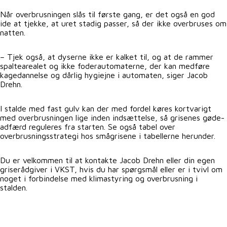
Når overbrusningen slås til første gang, er det også en god
ide at tjekke, at uret stadig passer, så der ikke overbruses om
natten.
– Tjek også, at dyserne ikke er kalket til, og at de rammer
spaltearealet og ikke foderautomaterne, der kan medføre
kagedannelse og dårlig hygiejne i automaten, siger Jacob
Drehn.
I stalde med fast gulv kan der med fordel køres kortvarigt
med overbrusningen lige inden indsættelse, så grisenes gøde-
adfærd reguleres fra starten. Se også tabel over
overbrusningsstrategi hos smågrisene i tabellerne herunder.
Du er velkommen til at kontakte Jacob Drehn eller din egen
griserådgiver i VKST, hvis du har spørgsmål eller er i tvivl om
noget i forbindelse med klimastyring og overbrusning i
stalden.