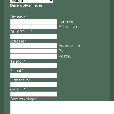
Dine oplysninger
Dit navn
*
Fornavn
Efternavn
Dit CPR-nr.
*
Adresse
*
Adresselinje
By
Postnr.
Telefon
*
E-mail
*
Firmanavn
*
CVR-nr.
*
Bemærkninger