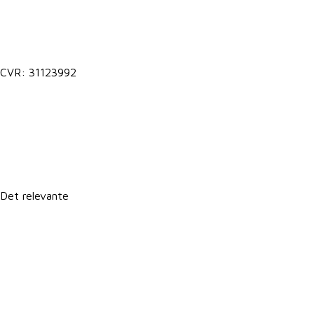
Kontakt@vkst.dk
7027 9000
CVR: 31123992
Lokale postkasser
It-support
Det relevante
Forretningsbetingelser
Persondatapolitik
Politik for dataetik
Cookie- og privatlivspolitik
CSR-rapport