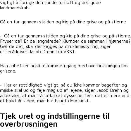
vigtigt at bruge den sunde fornuft og det gode
landmandskab.
Gå en tur gennem stalden og kig på dine grise og på stierne
– Gå en tur gennem stalden og kig på dine grise og på stierne.
Fryser de? Er de langhårede? Klumper de sammen i hjørnerne?
Gør de det, skal der kigges på din klimastyring, siger
griserådgiver Jacob Drehn fra VKST.
Han anbefaler også at komme i gang med overbrusningen hos
grisene.
– Her er rettidighed vigtigt, så du ikke kommer bagefter og
måske skal ud og feje møg ud af lejene, siger Jacob Drehn og
anbefaler, at man får afkalket dysserne, hvis det er mere end
et halvt år siden, man har brugt dem sidst.
Tjek uret og indstillingerne til
overbrusningen