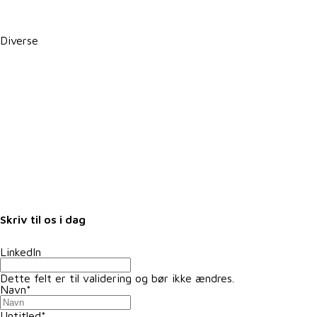
PBS betalingsservice / Leverandørservice
Diverse
Karriere i VKST
Job i landbruget
Arrangementer
Nyheder
Nyhedsbrev
Samarbejdspartnere
Fuldmagter
Skriv til os i dag
LinkedIn
Dette felt er til validering og bør ikke ændres.
Navn
*
Untitled
*