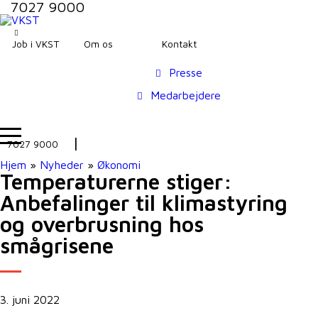
7027 9000
Job i VKST
Om os
Kontakt
Presse
Medarbejdere
7027 9000
Hjem
»
Nyheder
»
Økonomi
Temperaturerne stiger:
Anbefalinger til klimastyring
og overbrusning hos
smågrisene
3. juni 2022