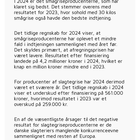
I 2024 er det smågriseproducenterne, som har
klaret sig bedst. Det stemmer overens med
resultatet for 2023, hvor sohold med 30 kilos
smågrise også havde den bedste indtjening.
Det tidlige regnskab for 2024 viser, at
smågriseproducenterne har oplevet et mindre
fald i indtjeningen sammenlignet med året før.
Det skyldes primært, at afregningsprisen har
været lavere. Resultatet efter finansiering
landede på 4,2 millioner kroner i 2024, hvilket er
knap en million kroner mindre end i 2023.
For producenter af slagtegrise har 2024 derimod
været et sværere år. Det tidlige regnskab i 2024
viser et underskud efter finansiering på 561.000
kroner, hvorimod resultatet i 2023 var et
overskud på 259.000 kr.
En af de væsentligste årsager til det negative
resultat for slagtegriseproducenterne er de
danske slagteriers manglende konkurrenceevne
sammenlignet med resten af Europa.