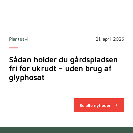
2026
Planteavl
21. april 2026
Ska
Sådan holder du gårdspladsen
Bi
fri for ukrudt – uden brug af
m
glyphosat
Se alle nyheder