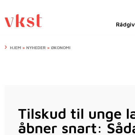
Rådgiv
HJEM
»
NYHEDER
»
ØKONOMI
Tilskud til unge
åbner snart: Såd