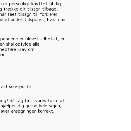
 er personligt knyttet til dig
g trække dit tilsagn tilbage,
r fået tilsagn til, forklarer
på et andet tidspunkt, hvis man
 pengene er blevet udbetalt, er
n skal opfylde alle
t medføre krav om
kud.
ast selv-portal.
ning? Så tag fat i vores team af
 hjælper dig gerne hele vejen,
 laver ansøgningen korrekt.