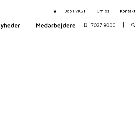
Job i VKST
Om os
Kontakt
yheder
Medarbejdere
7027 9000