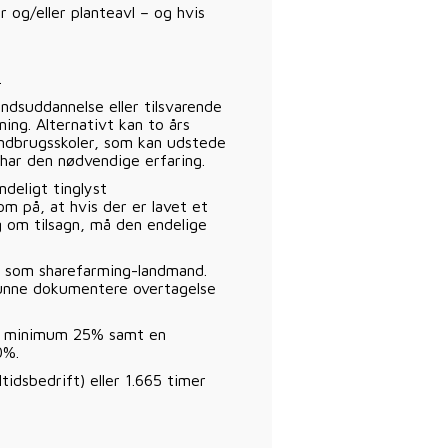
 og/eller planteavl – og hvis
.
ndsuddannelse eller tilsvarende
ing. Alternativt kan to års
andbrugsskoler, som kan udstede
har den nødvendige erfaring.
ndeligt tinglyst
m på, at hvis der er lavet et
g om tilsagn, må den endelige
rt som sharefarming-landmand.
 kunne dokumentere overtagelse
på minimum 25% samt en
0%.
idsbedrift) eller 1.665 timer