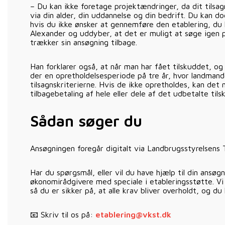
– Du kan ikke foretage projektændringer, da dit tilsagn
via din alder, din uddannelse og din bedrift. Du kan do
hvis du ikke ønsker at gennemføre den etablering, du ha
Alexander og uddyber, at det er muligt at søge igen 
trækker sin ansøgning tilbage.
Han forklarer også, at når man har fået tilskuddet, og
der en opretholdelsesperiode på tre år, hvor landmande
tilsagnskriterierne. Hvis de ikke opretholdes, kan de
tilbagebetaling af hele eller dele af det udbetalte tils
Sådan søger du
Ansøgningen foregår digitalt via Landbrugsstyrelsens T
Har du spørgsmål, eller vil du have hjælp til din ansøg
økonomirådgivere med speciale i etableringsstøtte. Vi
så du er sikker på, at alle krav bliver overholdt, og du
📧 Skriv til os på:
etablering@vkst.dk