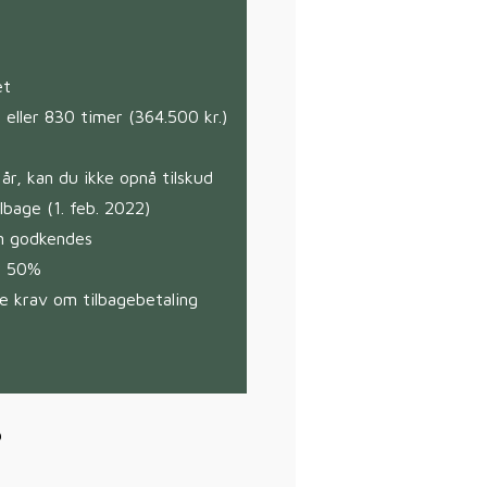
et
 eller 830 timer (364.500 kr.)
år, kan du ikke opnå tilskud
lbage (1. feb. 2022)
an godkendes
r 50%
re krav om tilbagebetaling
?