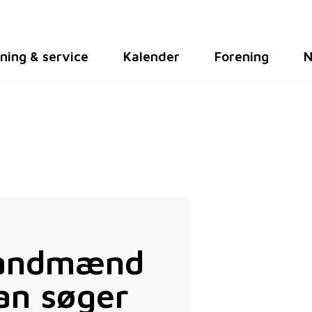
ning & service
Kalender
Forening
N
 landmænd
an søger