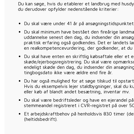
Du kan søge, hvis du etablerer et landbrug med husdyr
du derudover opfylder nedenstående kriterier:
Du skal være under 41 år på ansøgningstidspunktet
Du skal minimum have bestået den fireårige landma
uddannelse senest den dag, du indsender din ansøgn
praktisk erfaring også godkendes. Det er landets l
en realkompetencevurdering, der godkender, at du 
Du skal have enten en skriftlig købsaftale eller et e
skøde/ejerbogsregistrering. Du skal være opmærkso
endeligt skøde den dag, du indsender din ansøgnin
tingbogsdato ikke være ældre end fire år.
Du har også mulighed for at søge tilskud til opsta
Hvis du eksempelvis lejer staldbygninger, skal du
eller køb af blandt andet besætning, inventar mv.
Du skal være bedriftsleder og have en ejerandel 
stemmeandel registreret i CVR-registret på over 5
Et arbejdskraftbehov på henholdsvis 830 timer (delt
(heltidsbedrift).