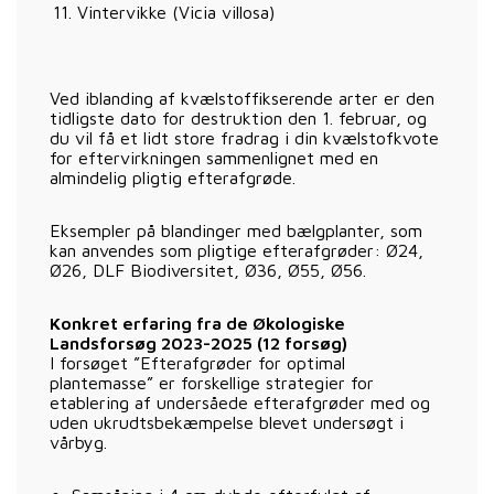
Vintervikke (Vicia villosa)
Ved iblanding af kvælstoffikserende arter er den
tidligste dato for destruktion den 1. februar, og
du vil få et lidt store fradrag i din kvælstofkvote
for eftervirkningen sammenlignet med en
almindelig pligtig efterafgrøde.
Eksempler på blandinger med bælgplanter, som
kan anvendes som pligtige efterafgrøder: Ø24,
Ø26, DLF Biodiversitet, Ø36, Ø55, Ø56.
Konkret erfaring fra de Økologiske
Landsforsøg 2023-2025 (12 forsøg)
I forsøget ”Efterafgrøder for optimal
plantemasse” er forskellige strategier for
etablering af undersåede efterafgrøder med og
uden ukrudtsbekæmpelse blevet undersøgt i
vårbyg.