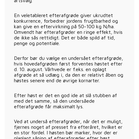
artsvalg.
En veletableret efterafgrøde giver ukrudtet
konkurrence, forbedrer jordens frugtbarhed og
kan give en eftervirkning på 50-100 kg N/ha.
Omvendt har efterafgrøder en ringe effekt, hvis
de ikke sås rettidigt. Det er både spild af tid,
penge og potentiale.
Derfor bør du vælge en undersået efterafgrøde,
hvis hovedafgrøden først forventes høstet efter
d. 10. august. Vårhvede er f.eks. en oplagt
afgrøde at så udlæg i, da den er relativt åben og
høstes senere end de øvrige kornarter.
Efter høst er det en god ide at slå stubben af
med det samme, så den undersåede
efterafgrøde får maksimalt lys.
Ved at underså efterafgrøder, når det er muligt,
fjernes noget af presset fra efteråret, hvilket er
en stor fordel. I høsten bør marker, hvor der er
planlagt såning af efterafgrøder efter høst,