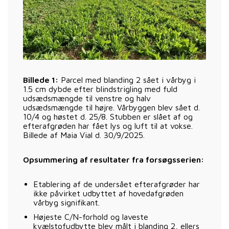
Billede 1:
Parcel med blanding 2 sået i vårbyg i
1.5 cm dybde efter blindstrigling med fuld
udsædsmængde til venstre og halv
udsædsmængde til højre. Vårbyggen blev sået d.
10/4 og høstet d. 25/8. Stubben er slået af og
efterafgrøden har fået lys og luft til at vokse.
Billede af Maia Vial d. 30/9/2025.
Opsummering af resultater fra forsøgsserien:
Etablering af de undersået efterafgrøder har
ikke påvirket udbyttet af hovedafgrøden
vårbyg signifikant.
Højeste C/N-forhold og laveste
kvælstofudbytte blev målt i blanding 2, ellers