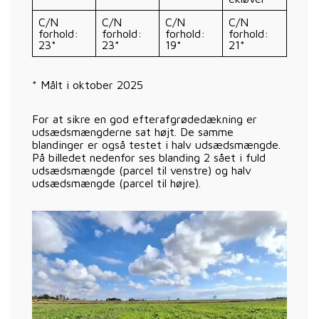
C/N
C/N
C/N
C/N
forhold:
forhold:
forhold:
forhold:
23*
23*
19*
21*
* Målt i oktober 2025
For at sikre en god efterafgrødedækning er
udsædsmængderne sat højt. De samme
blandinger er også testet i halv udsædsmængde.
På billedet nedenfor ses blanding 2 sået i fuld
udsædsmængde (parcel til venstre) og halv
udsædsmængde (parcel til højre).