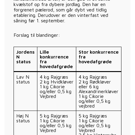
kvælstof op fra dybere jordlag. Den har en
forgrenet pælerod, som går dybt ved tidlig
etablering. Derudover er den vinterfast ved
såning før 1. september.
Forslag til blandinger:
Jordens
Lille
Stor konkurrence
N
konkurrence
fra
status
fra
hovedafgrøde
hovedafgrøde
Lav N
4 kg Rajgræs
4 kg Rajgræs
status
2 kg Hvidkløver
2 kg Rødkløver
1 kg Cikorie
eller 6 kg
og/eller 0,5 kg
Alexandrinerkløver
Vejbred
1 kg Cikorie
og/eller 0,5 kg
vejbred
Høj N
5 kg Rajgræs
5 kg Rajgræs
status
1 kg Cikorie
1 kg Cikorie
og/eller 0,5 kg
og/eller 0,5 kg
Vejbred
Vejbred
2,5 kg Vinterrybs