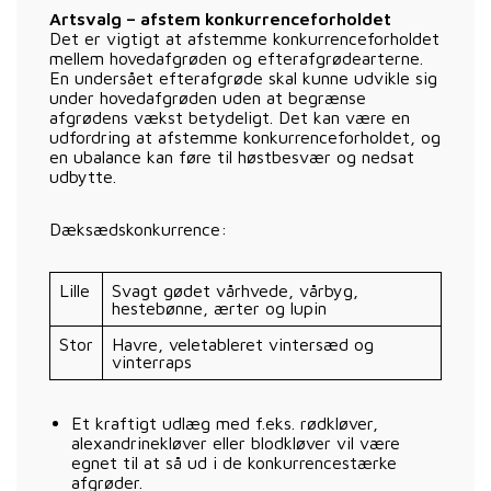
Artsvalg – afstem konkurrenceforholdet
Det er vigtigt at afstemme konkurrenceforholdet
mellem hovedafgrøden og efterafgrødearterne.
En undersået efterafgrøde skal kunne udvikle sig
under hovedafgrøden uden at begrænse
afgrødens vækst betydeligt. Det kan være en
udfordring at afstemme konkurrenceforholdet, og
en ubalance kan føre til høstbesvær og nedsat
udbytte.
Dæksædskonkurrence:
Lille
Svagt gødet vårhvede, vårbyg,
hestebønne, ærter og lupin
Stor
Havre, veletableret vintersæd og
vinterraps
Et kraftigt udlæg med f.eks. rødkløver,
alexandrinekløver eller blodkløver vil være
egnet til at så ud i de konkurrencestærke
afgrøder.