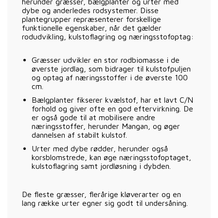
herunder græsser, bælgplanter og urter med
dybe og anderledes rodsystemer. Disse
plantegrupper repræsenterer forskellige
funktionelle egenskaber, når det gælder
rodudvikling, kulstoflagring og næringsstofoptag:
Græsser udvikler en stor rodbiomasse i de
øverste jordlag, som bidrager til kulstofpuljen
og optag af næringsstoffer i de øverste 100
cm.
Bælgplanter fikserer kvælstof, har et lavt C/N
forhold og giver ofte en god eftervirkning. De
er også gode til at mobilisere andre
næringsstoffer, herunder Mangan, og øger
dannelsen af stabilt kulstof.
Urter med dybe rødder, herunder også
korsblomstrede, kan øge næringsstofoptaget,
kulstoflagring samt jordløsning i dybden.
De fleste græsser, flerårige kløverarter og en
lang række urter egner sig godt til undersåning.