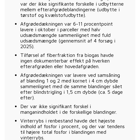
var der ikke signifikante forskelle i udbytterne
mellem efterafgrødeblandingerne (udbytte i
tørstof og kvælstofudbytte).
Afgrødedækningen var 6-11 procentpoint
lavere i oktober i parceller med halv
udsædsmængde sammenlignet med fuld
udsædsmængde (gennemsnit af 4 forsøg i
2025).
Tilførsel af fiberfraktion fra biogas havde
ingen dokumenterbar effekt på hverken
efterafgrøden eller hovedafgrøden.
Afgrødedækningen var lavere ved samsåning
af blanding 1 og 2 med kornet i 4 cm dybde
sammenlignet med de samme blandinger sået
efter blindstrigling i 1,5 cm dybde (ca. 5 dage
efter).
Der var ikke signifikant forskel i
manganindholdet i de forskellige blandinger.
Vinterrybs i renbestand havde det højeste
indhold af fosfor i procent, og der var tendens
til højere total fosfor i blandingen med
vinterrybs.