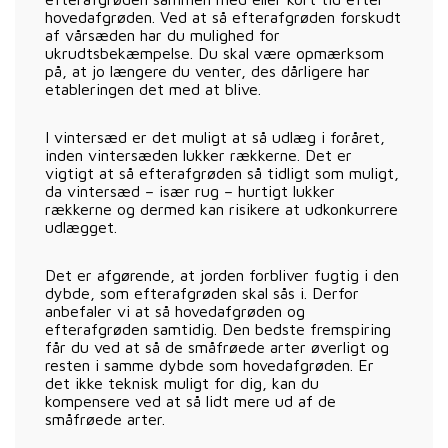
hovedafgrøden. Ved at så efterafgrøden forskudt
af vårsæden har du mulighed for
ukrudtsbekæmpelse. Du skal være opmærksom
på, at jo længere du venter, des dårligere har
etableringen det med at blive.
I vintersæd er det muligt at så udlæg i foråret,
inden vintersæden lukker rækkerne. Det er
vigtigt at så efterafgrøden så tidligt som muligt,
da vintersæd – især rug – hurtigt lukker
rækkerne og dermed kan risikere at udkonkurrere
udlægget.
Det er afgørende, at jorden forbliver fugtig i den
dybde, som efterafgrøden skal sås i. Derfor
anbefaler vi at så hovedafgrøden og
efterafgrøden samtidig. Den bedste fremspiring
får du ved at så de småfrøede arter øverligt og
resten i samme dybde som hovedafgrøden. Er
det ikke teknisk muligt for dig, kan du
kompensere ved at så lidt mere ud af de
småfrøede arter.