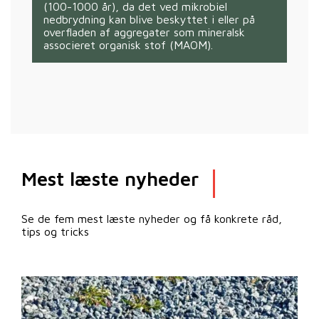
(100-1000 år), da det ved mikrobiel
nedbrydning kan blive beskyttet i eller på
overfladen af aggregater som mineralsk
associeret organisk stof (MAOM).
Mest læste nyheder
Se de fem mest læste nyheder og få konkrete råd,
tips og tricks