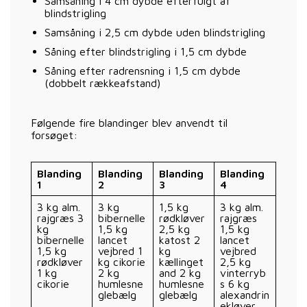
Samsåning i 4 cm dybde efterfulgt af
blindstrigling
Samsåning i 2,5 cm dybde uden blindstrigling
Såning efter blindstrigling i 1,5 cm dybde
Såning efter radrensning i 1,5 cm dybde
(dobbelt rækkeafstand)
Følgende fire blandinger blev anvendt til
forsøget:
Blanding
Blanding
Blanding
Blanding
1
2
3
4
3 kg alm.
3 kg
1,5 kg
3 kg alm.
rajgræs 3
bibernelle
rødkløver
rajgræs
kg
1,5 kg
2,5 kg
1,5 kg
bibernelle
lancet
katost 2
lancet
1,5 kg
vejbred 1
kg
vejbred
rødkløver
kg cikorie
kællinget
2,5 kg
1 kg
2 kg
and 2 kg
vinterryb
cikorie
humlesne
humlesne
s 6 kg
glebælg
glebælg
alexandrin
ekløver