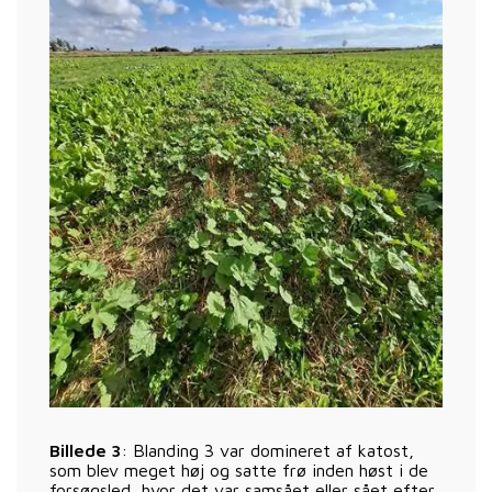
Billede 3
: Blanding 3 var domineret af katost,
som blev meget høj og satte frø inden høst i de
forsøgsled, hvor det var samsået eller sået efter