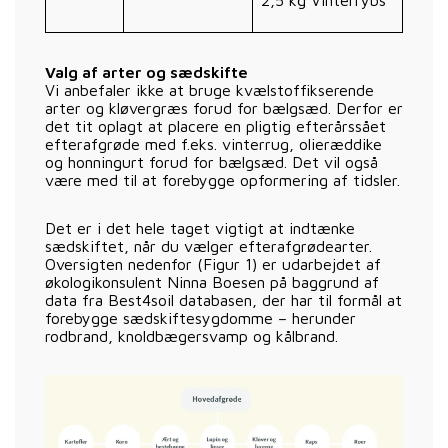
Valg af arter og sædskifte
Vi anbefaler ikke at bruge kvælstoffikserende
arter og kløvergræs forud for bælgsæd. Derfor er
det tit oplagt at placere en pligtig efterårssået
efterafgrøde med f.eks. vinterrug, olieræddike
og honningurt forud for bælgsæd. Det vil også
være med til at forebygge opformering af tidsler.
Det er i det hele taget vigtigt at indtænke
sædskiftet, når du vælger efterafgrødearter.
Oversigten nedenfor (Figur 1) er udarbejdet af
økologikonsulent Ninna Boesen på baggrund af
data fra Best4soil databasen, der har til formål at
forebygge sædskiftesygdomme – herunder
rodbrand, knoldbægersvamp og kålbrand.