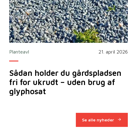
2026
Planteavl
21. april 2026
Ska
Sådan holder du gårdspladsen
Bi
fri for ukrudt – uden brug af
m
glyphosat
Se alle nyheder