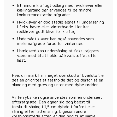
Et mindre kraftigt udlæg med hvidkløver eller
kællingetand bør anvendes til de mindre
konkurrencestærke afgrøder.
Hvidkløver er dog stadig egnet til undersåning
i f.eks. havre eller vinterhvede. Her kan
rødkløver godt blive for kraftig.
Undersået kløver kan også anvendes som
mellemafgrøde forud for vintersæd.
I bælgsæd kan undersåning af f.eks. rajgræs
være med til at holde på kvælstoffet efter
høst.
Hvis din mark har meget overskud af kvælstof, er
det en prioritet at fastholde det og derfor så en
blanding med græs og urter med dybe rødder.
Vinterrybs kan også anvendes som en undersået
efterafgrøde. Den egner sig dog bedst til
forskudt såning i 1,5 cm dybde i foråret eller
såning efter radrensning. Ligesom andre
korsblomstrede arter, er den god til at samle