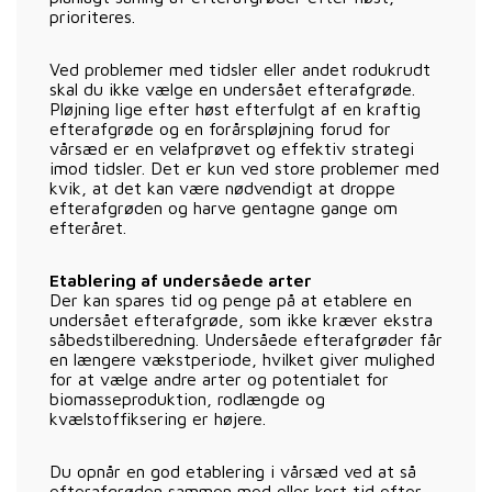
prioriteres.
Ved problemer med tidsler eller andet rodukrudt
skal du ikke vælge en undersået efterafgrøde.
Pløjning lige efter høst efterfulgt af en kraftig
efterafgrøde og en forårspløjning forud for
vårsæd er en velafprøvet og effektiv strategi
imod tidsler. Det er kun ved store problemer med
kvik, at det kan være nødvendigt at droppe
efterafgrøden og harve gentagne gange om
efteråret.
Etablering af undersåede arter
Der kan spares tid og penge på at etablere en
undersået efterafgrøde, som ikke kræver ekstra
såbedstilberedning. Undersåede efterafgrøder får
en længere vækstperiode, hvilket giver mulighed
for at vælge andre arter og potentialet for
biomasseproduktion, rodlængde og
kvælstoffiksering er højere.
Du opnår en god etablering i vårsæd ved at så
efterafgrøden sammen med eller kort tid efter