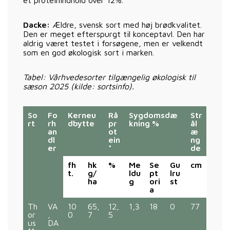
Dacke:
Ældre, svensk sort med høj brødkvalitet.
Den er meget efterspurgt til konceptavl. Den har
aldrig været testet i forsøgene, men er velkendt
som en god økologisk sort i marken.
Tabel: Vårhvedesorter tilgængelig økologisk til
sæson 2025 (kilde: sortsinfo).
So
Fo
Kerneu
Rå
Sygdomsdæ
Str
rt
rh
dbytte
pr
kning %
ål
an
ot
æ
dl
ein
ng
er
*
de
fh
hk
%
Me
Se
Gu
cm
t.
g/
ldu
pt
lru
ha
g
ori
st
a
Th
VA
10
65,
12,
1,3
18
0
77
or
,
0
7
5
us
DA