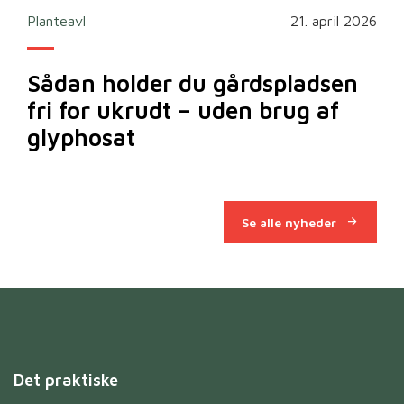
2026
Planteavl
21. april 2026
Ska
Sådan holder du gårdspladsen
Bi
fri for ukrudt – uden brug af
m
glyphosat
Se alle nyheder
Det praktiske