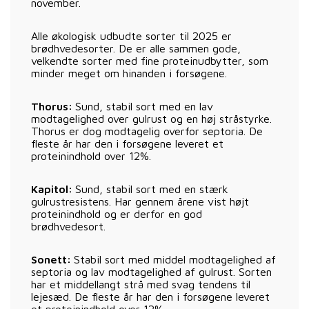
november.
Alle økologisk udbudte sorter til 2025 er
brødhvedesorter. De er alle sammen gode,
velkendte sorter med fine proteinudbytter, som
minder meget om hinanden i forsøgene.
Thorus:
Sund, stabil sort med en lav
modtagelighed over gulrust og en høj stråstyrke.
Thorus er dog modtagelig overfor septoria. De
fleste år har den i forsøgene leveret et
proteinindhold over 12%.
Kapitol:
Sund, stabil sort med en stærk
gulrustresistens. Har gennem årene vist højt
proteinindhold og er derfor en god
brødhvedesort.
Sonett:
Stabil sort med middel modtagelighed af
septoria og lav modtagelighed af gulrust. Sorten
har et middellangt strå med svag tendens til
lejesæd. De fleste år har den i forsøgene leveret
et proteinindhold over 12%.