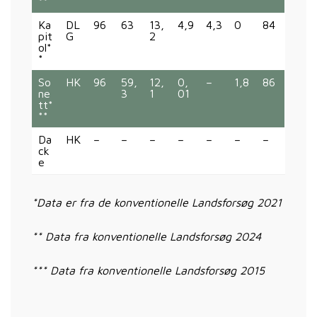
**
Ka
DL
96
63
13,
4,9
4,3
0
84
pit
G
2
ol*
*
So
HK
96
59,
12,
0,
–
1,8
86
ne
3
1
01
tt*
**
Da
HK
–
–
–
–
–
–
–
ck
e
*Data er fra de konventionelle Landsforsøg 2021
** Data fra konventionelle Landsforsøg 2024
*** Data fra konventionelle Landsforsøg 2015