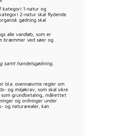
f kategori 1-natur og
kategori 2-natur skal flydende
organisk gødning skal
s alle vandløb, som er
 3 m bræmmer ved søer og
ng samt handelsgødning.
er bl.a. ovennævnte regler om
s- og miljøkrav, som skal sikre
 som grundbetaling, målrettet
ninger og ordninger under
s- og naturarealer, kan