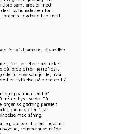
ortjord samt arealer med
 destruktionsdatoen for
st organisk gødning kan først
are for afstrømning til vandløb,
et, frossen eller snedækket
ing på jorde efter nattefrost,
jorde forstås som jorde, hvor
 med en tykkelse på mere end ½
ældning på mere end 6°
2
00 m
og kystvande. På
 organisk gødning parallelt
delsgødning eller fast
bindelse med såning.
ning, bortset fra ensilagesaft
fra byzone, sommerhusområde
l.