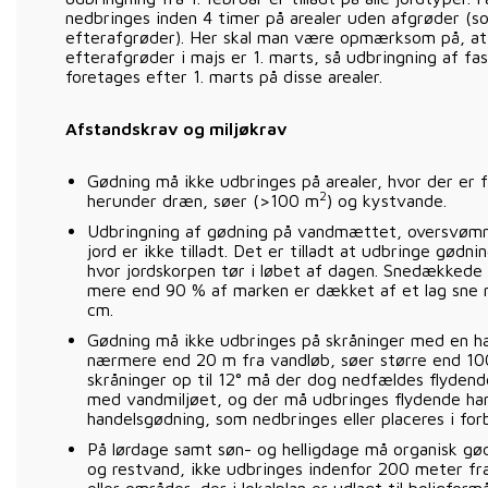
nedbringes inden 4 timer på arealer uden afgrøder (s
efterafgrøder). Her skal man være opmærksom på, at
efterafgrøder i majs er 1. marts, så udbringning af fa
foretages efter 1. marts på disse arealer.
Afstandskrav og miljøkrav
Gødning må ikke udbringes på arealer, hvor der er f
2
herunder dræn, søer (>100 m
) og kystvande.
Udbringning af gødning på vandmættet, oversvømm
jord er ikke tilladt. Det er tilladt at udbringe gødn
hvor jordskorpen tør i løbet af dagen. Snedækkede 
mere end 90 % af marken er dækket af et lag sne
cm.
Gødning må ikke udbringes på skråninger med en h
nærmere end 20 m fra vandløb, søer større end 1
skråninger op til 12° må der dog nedfældes flydende
med vandmiljøet, og der må udbringes flydende han
handelsgødning, som nedbringes eller placeres i for
På lørdage samt søn- og helligdage må organisk gød
og restvand, ikke udbringes indenfor 200 meter 
eller områder, der i lokalplan er udlagt til boligformå