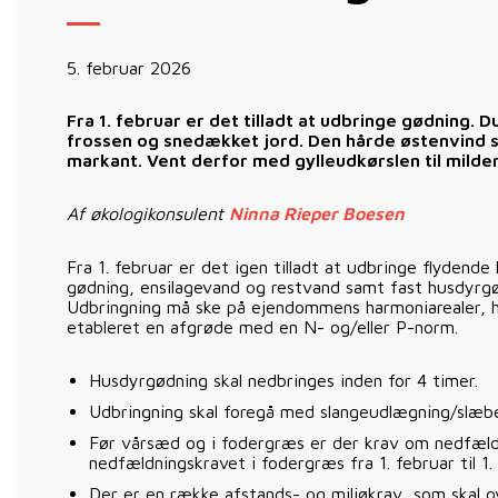
5. februar 2026
Fra 1. februar er det tilladt at udbringe gødning. D
frossen og snedækket jord. Den hårde østenvind 
markant. Vent derfor med gylleudkørslen til milder
Af økologikonsulent
Ninna Rieper Boesen
Fra 1. februar er det igen tilladt at udbringe flydend
gødning, ensilagevand og restvand samt fast husdyrgød
Udbringning må ske på ejendommens harmoniarealer, hvo
etableret en afgrøde med en N- og/eller P-norm.
Husdyrgødning skal nedbringes inden for 4 timer.
Udbringning skal foregå med slangeudlægning/slæbe
Før vårsæd og i fodergræs er der krav om nedfæld
nedfældningskravet i fodergræs fra 1. februar til 1. 
Der er en række afstands- og miljøkrav, som skal o