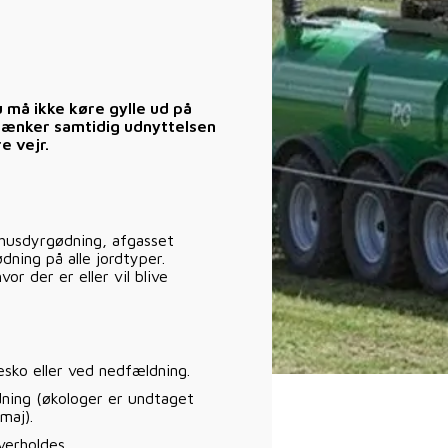
u må ikke køre gylle ud på
sænker samtidig udnyttelsen
e vejr.
e husdyrgødning, afgasset
ning på alle jordtyper.
r der er eller vil blive
sko eller ved nedfældning.
ning (økologer er undtaget
maj).
verholdes.