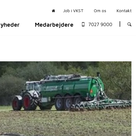
Job i VKST
Om os
Kontakt
yheder
Medarbejdere
7027 9000