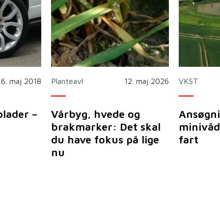
16. maj 2018
Planteavl
12. maj 2026
VKST
plader –
Vårbyg, hvede og
Ansøgni
brakmarker: Det skal
minivåd
du have fokus på lige
fart
nu