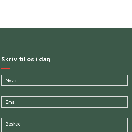
Skriv til os i dag
Navn
*
Untitled
*
Untitled
*