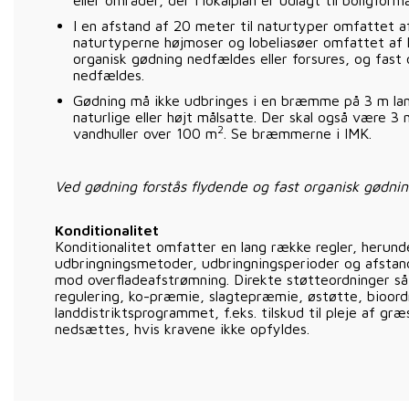
I en afstand af 20 meter til naturtyper omfattet a
naturtyperne højmoser og lobeliasøer omfattet af 
organisk gødning nedfældes eller forsures, og fast 
nedfældes.
Gødning må ikke udbringes i en bræmme på 3 m lang
naturlige eller højt målsatte. Der skal også være
2
vandhuller over 100 m
. Se bræmmerne i IMK.
Ved gødning forstås flydende og fast organisk gødni
Konditionalitet
Konditionalitet omfatter en lang række regler, herund
udbringningsmetoder, udbringningsperioder og afstand
mod overfladeafstrømning. Direkte støtteordninger så
regulering, ko-præmie, slagtepræmie, østøtte, bioord
landdistriktsprogrammet, f.eks. tilskud til pleje af græ
nedsættes, hvis kravene ikke opfyldes.