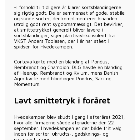
-I forhold til tidligere år klarer sortsblandingerne
sig rigtig godt. De er sammensat af gode, stabile
og sunde sorter, der komplimenterer hinanden
utrolig godt rent sygdomsmæssigt. Det bevirker,
at smittetrykket generelt bliver lavere i
sortsblandinger, siger planteavlskonsulent fra
VKST Anders Tobiasen, der i år har stået i
spidsen for Hvedekampen.
Corteva kørte med en blanding af Pondus,
Rembrandt og Champion. DLG havde en blanding
af Heerup, Rembrandt og Kvium, mens Danish
Agro kørte med blandingen Pondus, Saki og
Momentum.
Lavt smittetryk i foråret
Hvedekampen blev skudt i gang i efteråret 2021,
hvor alle firmaerne såede afgrøderne den 22.
september. I hvedekampen er der både frit valg
inden for sorter, ukrudts-, gødsknings- og
svampestrategi.