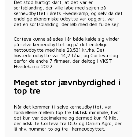
Det stod hurtigt klart, at det var en
sortsblanding, der ville løbe med sejren på
kerneudbyttet i årets Hvedekamp, og selv da det
endelige økonomiske udbytte var opgjort, var
det en sortsblanding, der løb med den fulde sejr.
Corteva kunne således i år både kalde sig vinder
på selve kerneudbyttet og på det endelige
nettoudbytte med hele 23.531 kr./ha. Det
høstede udbytte var 14,2 t/ha, og Corteva slog
derfor de andre 7 firmaer, der deltog i VKST
Hvedekamp 2022.
Meget stor jævnbyrdighed i
top tre
Når det kommer til selve kerneudbyttet, var
forskellene mellem top tre faktisk minimale, hvor
det kun var decimalerne og dermed kun få kilo,
der adskilte Corteva fra DLG og Danish Agro, der
lå hhv. nummer to og tre i kerneudbyttet.