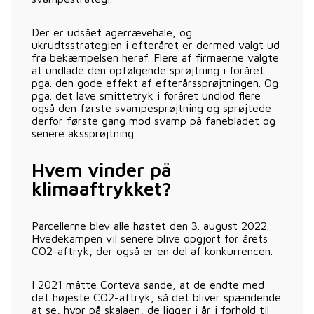
Der er udsået agerrævehale, og
ukrudtsstrategien i efteråret er dermed valgt ud
fra bekæmpelsen heraf. Flere af firmaerne valgte
at undlade den opfølgende sprøjtning i foråret
pga. den gode effekt af efterårssprøjtningen. Og
pga. det lave smittetryk i foråret undlod flere
også den første svampesprøjtning og sprøjtede
derfor første gang mod svamp på fanebladet og
senere akssprøjtning.
Hvem vinder på
klimaaftrykket?
Parcellerne blev alle høstet den 3. august 2022.
Hvedekampen vil senere blive opgjort for årets
CO2-aftryk, der også er en del af konkurrencen.
I 2021 måtte Corteva sande, at de endte med
det højeste CO2-aftryk, så det bliver spændende
at se, hvor på skalaen, de ligger i år i forhold til