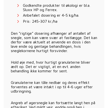
Godkendte produkter til økologi er bl.a.
Sluxx HP og Ferrex.
Anbefalet dosering er 4-5 kg/ha.
Pris: 245-307 kr./ha
Den ”rigtige” dosering afhænger af antallet af
snegle, som kan være svær at fastlægge. Det kan
derfor være aktuelt at anvende en dosis i den
lave ende og gentage behandlingen, hvis
sneglekornene hurtigt forsvinder.
Hold øje med, hvor hurtigt granulaterne bliver
ædt op. Det er vigtigt, at en evt. anden
behandling ikke kommer for sent.
Granulaterne kan tåle nedbør og deres effekt
forventes at være intakt i op til 4-6 uger efter
udbringning.
Angreb af agersnegle kan fortsætte langt hen på
efteråret. Ved mildt vejr, endda også hen i