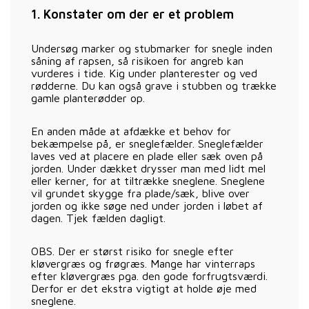
1. Konstater om der er et problem
Undersøg marker og stubmarker for snegle inden
såning af rapsen, så risikoen for angreb kan
vurderes i tide. Kig under planterester og ved
rødderne. Du kan også grave i stubben og trække
gamle planterødder op.
En anden måde at afdække et behov for
bekæmpelse på, er sneglefælder. Sneglefælder
laves ved at placere en plade eller sæk oven på
jorden. Under dækket drysser man med lidt mel
eller kerner, for at tiltrække sneglene. Sneglene
vil grundet skygge fra plade/sæk, blive over
jorden og ikke søge ned under jorden i løbet af
dagen. Tjek fælden dagligt.
OBS. Der er størst risiko for snegle efter
kløvergræs og frøgræs. Mange har vinterraps
efter kløvergræs pga. den gode forfrugtsværdi.
Derfor er det ekstra vigtigt at holde øje med
sneglene.