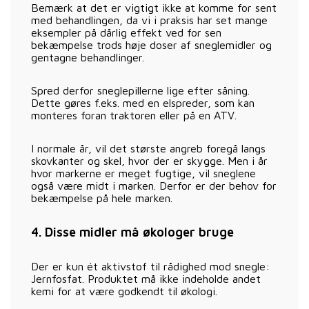
Bemærk at det er vigtigt ikke at komme for sent
med behandlingen, da vi i praksis har set mange
eksempler på dårlig effekt ved for sen
bekæmpelse trods høje doser af sneglemidler og
gentagne behandlinger.
Spred derfor sneglepillerne lige efter såning.
Dette gøres f.eks. med en elspreder, som kan
monteres foran traktoren eller på en ATV.
I normale år, vil det største angreb foregå langs
skovkanter og skel, hvor der er skygge. Men i år
hvor markerne er meget fugtige, vil sneglene
også være midt i marken. Derfor er der behov for
bekæmpelse på hele marken.
4. Disse midler må økologer bruge
Der er kun ét aktivstof til rådighed mod snegle:
Jernfosfat. Produktet må ikke indeholde andet
kemi for at være godkendt til økologi.