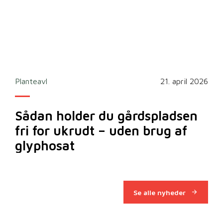
2026
Planteavl
21. april 2026
Ska
Sådan holder du gårdspladsen
Bi
fri for ukrudt – uden brug af
m
glyphosat
Se alle nyheder