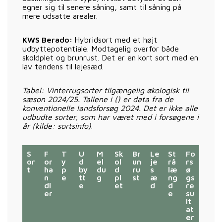
egner sig til senere såning, samt til såning på
mere udsatte arealer.
KWS Berado:
Hybridsort med et højt
udbyttepotentiale. Modtagelig overfor både
skoldplet og brunrust. Det er en kort sort med en
lav tendens til lejesæd.
Tabel: Vinterrugsorter tilgængelig økologisk til
sæson 2024/25. Tallene i () er data fra de
konventionelle landsforsøg 2024. Det er ikke alle
udbudte sorter, som har været med i forsøgene i
år (kilde: sortsinfo)
.
S
F
T
U
M
Sk
Br
Le
St
Fo
or
or
y
d
el
ol
un
je
rå
rs
t
ha
p
by
du
d
ru
s
læ
ø
n
e
tt
g
pl
st
æ
ng
gs
dl
e
et
d
d
re
er
e
su
lt
at
er