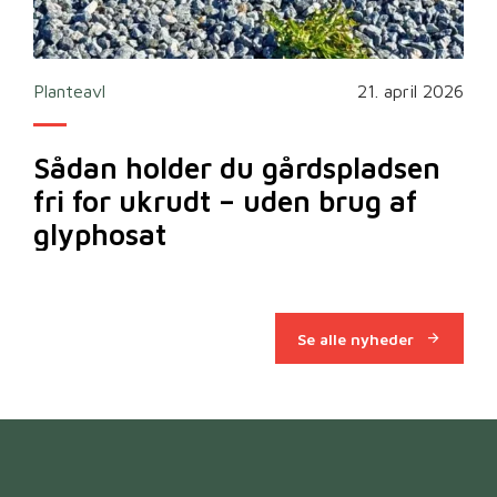
2026
Planteavl
21. april 2026
Ska
Sådan holder du gårdspladsen
Bi
fri for ukrudt – uden brug af
m
glyphosat
Se alle nyheder