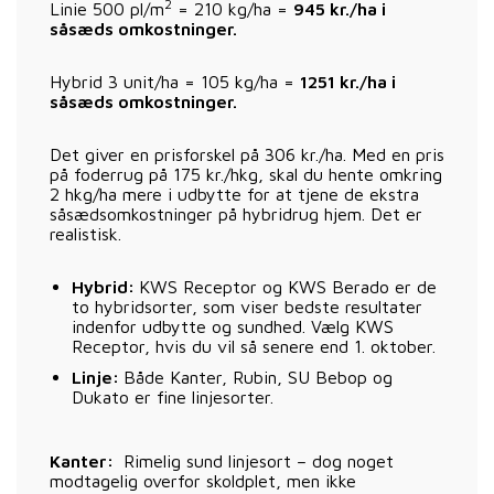
2
Linie 500 pl/m
= 210 kg/ha =
945 kr./ha i
såsæds omkostninger.
Hybrid 3 unit/ha = 105 kg/ha =
1251 kr./ha i
såsæds omkostninger.
Det giver en prisforskel på 306 kr./ha. Med en pris
på foderrug på 175 kr./hkg, skal du hente omkring
2 hkg/ha mere i udbytte for at tjene de ekstra
såsædsomkostninger på hybridrug hjem. Det er
realistisk.
Hybrid:
KWS Receptor og KWS Berado er de
to hybridsorter, som viser bedste resultater
indenfor udbytte og sundhed. Vælg KWS
Receptor, hvis du vil så senere end 1. oktober.
Linje:
Både Kanter, Rubin, SU Bebop og
Dukato er fine linjesorter.
Kanter:
Rimelig sund linjesort – dog noget
modtagelig overfor skoldplet, men ikke