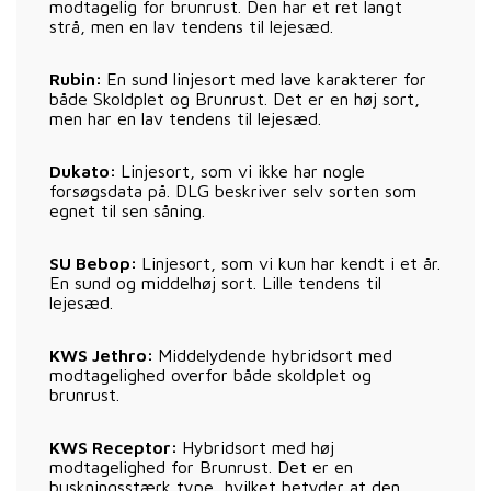
modtagelig for brunrust. Den har et ret langt
strå, men en lav tendens til lejesæd.
Rubin:
En sund linjesort med lave karakterer for
både Skoldplet og Brunrust. Det er en høj sort,
men har en lav tendens til lejesæd.
Dukato:
Linjesort, som vi ikke har nogle
forsøgsdata på. DLG beskriver selv sorten som
egnet til sen såning.
SU Bebop:
Linjesort, som vi kun har kendt i et år.
En sund og middelhøj sort. Lille tendens til
lejesæd.
KWS Jethro:
Middelydende hybridsort med
modtagelighed overfor både skoldplet og
brunrust.
KWS Receptor:
Hybridsort med høj
modtagelighed for Brunrust. Det er en
buskningsstærk type, hvilket betyder at den