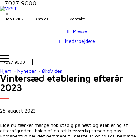
7027 9000
Job i VKST
Om os
Kontakt
Presse
Medarbejdere
7027 9000
Hjem
»
Nyheder
»
ØkoViden
Vintersæd etablering efterår
2023
25. august 2023
Lige nu tænker mange nok stadig på høst og etablering af
efterafgrøder i halen af en ret besværlig sæson og høst.
Forhåbentlig går det nemmere til næste år og vi skal begynde