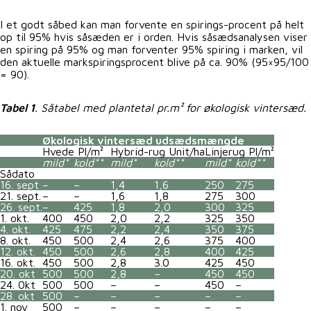
I et godt såbed kan man forvente en spirings-procent på helt
op til 95% hvis såsæden er i orden. Hvis såsædsanalysen viser
en spiring på 95% og man forventer 95% spiring i marken, vil
den aktuelle markspiringsprocent blive på ca. 90% (95×95/100
= 90).
Tabel 1
. Såtabel med plantetal pr.m² for økologisk vintersæd.
Økologisk vintersæd udsædsmængde
Hvede Pl/m²
Hybrid-rug Unit/ha
Linjerug
Pl/m²
mild*
kold**
mild*
kold**
mild*
kold**
Sådato
16. sept
–
–
1,4
1,6
250
275
21. sept.
–
–
1,6
1,8
275
300
26. sept.
–
425
1,8
2,0
300
325
1. okt.
400
450
2,0
2,2
325
350
4. okt.
425
475
2,2
2,4
350
375
8. okt.
450
500
2,4
2,6
375
400
12. okt.
450
500
2,6
2,8
400
425
16. okt.
450
500
2,8
3.0
425
450
20. okt
500
500
2,8
–
450
450
24. 0kt
500
500
–
–
450
–
28. okt
500
–
–
–
–
–
1. nov
500
–
–
–
–
–