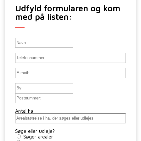
Udfyld formularen og kom
med på listen:
Navn
Navn:
Telefon
E-
mail
(Påkrævet)
Adresse
By
Postnr.
Antal ha
Søge eller udleje?
Søger arealer