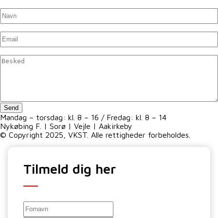
Navn
*
Untitled
*
Untitled
*
Send
Mandag – torsdag: kl. 8 – 16 / Fredag: kl. 8 – 14
Nykøbing F. | Sorø | Vejle | Aakirkeby
© Copyright 2025, VKST. Alle rettigheder forbeholdes.
Tilmeld dig her
Navn
Fornavn