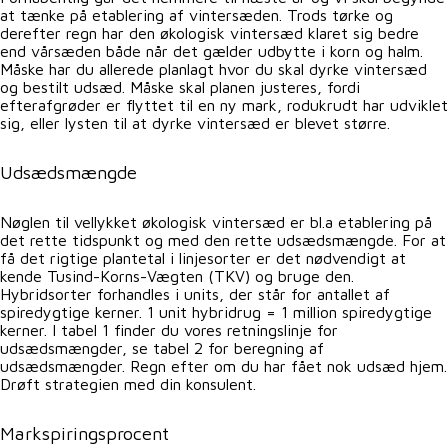
at tænke på etablering af vintersæden. Trods tørke og
derefter regn har den økologisk vintersæd klaret sig bedre
end vårsæden både når det gælder udbytte i korn og halm.
Måske har du allerede planlagt hvor du skal dyrke vintersæd
og bestilt udsæd. Måske skal planen justeres, fordi
efterafgrøder er flyttet til en ny mark, rodukrudt har udviklet
sig, eller lysten til at dyrke vintersæd er blevet større.
Udsædsmængde
Nøglen til vellykket økologisk vintersæd er bl.a etablering på
det rette tidspunkt og med den rette udsædsmængde. For at
få det rigtige plantetal i linjesorter er det nødvendigt at
kende Tusind-Korns-Vægten (TKV) og bruge den.
Hybridsorter forhandles i units, der står for antallet af
spiredygtige kerner. 1 unit hybridrug = 1 million spiredygtige
kerner. I tabel 1 finder du vores retningslinje for
udsædsmængder, se tabel 2 for beregning af
udsædsmængder. Regn efter om du har fået nok udsæd hjem.
Drøft strategien med din konsulent.
Markspiringsprocent