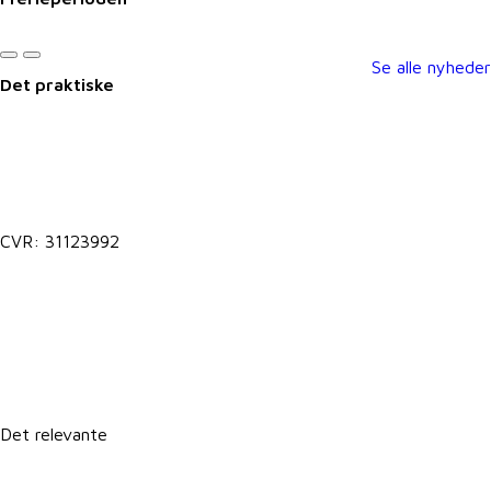
Se alle nyheder
Det praktiske
Kontakt@vkst.dk
7027 9000
CVR: 31123992
Lokale postkasser
It-support
Det relevante
Forretningsbetingelser