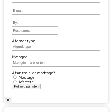
E-
mail
(Påkrævet)
Adresse
By
Postnr.
Afgrødetype
Mængde
Afsætte eller modtage?
Modtage
Afsætte
Put mig på listen