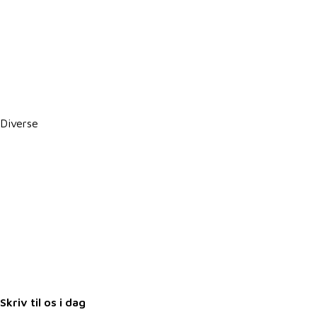
Persondatapolitik
Politik for dataetik
Cookie- og privatlivspolitik
CSR-rapport
PBS betalingsservice / Leverandørservice
Diverse
Karriere i VKST
Job i landbruget
Arrangementer
Nyheder
Nyhedsbrev
Samarbejdspartnere
Fuldmagter
Skriv til os i dag