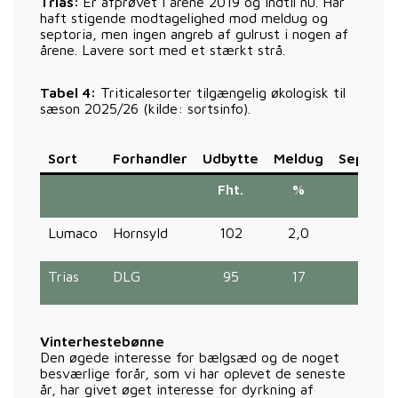
Trias:
Er afprøvet i årene 2019 og indtil nu. Har
haft stigende modtagelighed mod meldug og
septoria, men ingen angreb af gulrust i nogen af
årene. Lavere sort med et stærkt strå.
Tabel 4:
Triticalesorter tilgængelig økologisk til
sæson 2025/26 (kilde: sortsinfo).
Sort
Forhandler
Udbytte
Meldug
Septoria
Fht.
%
%
Lumaco
Hornsyld
102
2,0
5
Trias
DLG
95
17
4,2
Vinterhestebønne
Den øgede interesse for bælgsæd og de noget
besværlige forår, som vi har oplevet de seneste
år, har givet øget interesse for dyrkning af