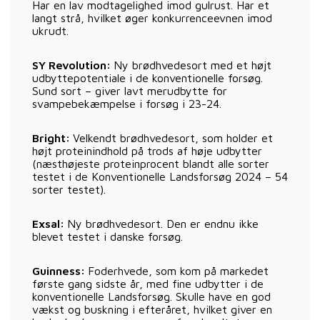
Har en lav modtagelighed imod gulrust. Har et
langt strå, hvilket øger konkurrenceevnen imod
ukrudt.
SY Revolution:
Ny brødhvedesort med et højt
udbyttepotentiale i de konventionelle forsøg.
Sund sort – giver lavt merudbytte for
svampebekæmpelse i forsøg i 23-24.
Bright:
Velkendt brødhvedesort, som holder et
højt proteinindhold på trods af høje udbytter
(næsthøjeste proteinprocent blandt alle sorter
testet i de Konventionelle Landsforsøg 2024 – 54
sorter testet).
Exsal:
Ny brødhvedesort. Den er endnu ikke
blevet testet i danske forsøg.
Guinness:
Foderhvede, som kom på markedet
første gang sidste år, med fine udbytter i de
konventionelle Landsforsøg. Skulle have en god
vækst og buskning i efteråret, hvilket giver en