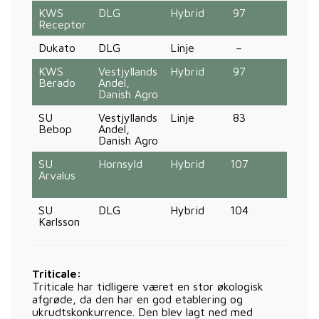
KWS
DLG
Hybrid
97
7
Receptor
Dukato
DLG
Linje
–
–
KWS
Vestjyllands
Hybrid
97
7
Berado
Andel,
Danish Agro
SU
Vestjyllands
Linje
83
5
Bebop
Andel,
Danish Agro
SU
Hornsyld
Hybrid
107
12
Arvalus
SU
DLG
Hybrid
104
13
Karlsson
Triticale:
Triticale har tidligere været en stor økologisk
afgrøde, da den har en god etablering og
ukrudtskonkurrence. Den blev lagt ned med