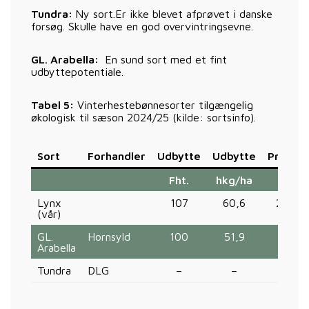
Tundra:
Ny sort.Er ikke blevet afprøvet i danske
forsøg. Skulle have en god overvintringsevne.
GL. Arabella:
En sund sort med et fint
udbyttepotentiale.
Tabel 5:
Vinterhestebønnesorter tilgængelig
økologisk til sæson 2024/25 (kilde: sortsinfo).
Sort
Forhandler
Udbytte
Udbytte
Protein
Fht.
hkg/ha
%
Lynx
107
60,6
29,0
(vår)
GL.
Hornsyld
100
51,9
28
Arabella
Tundra
DLG
–
–
–