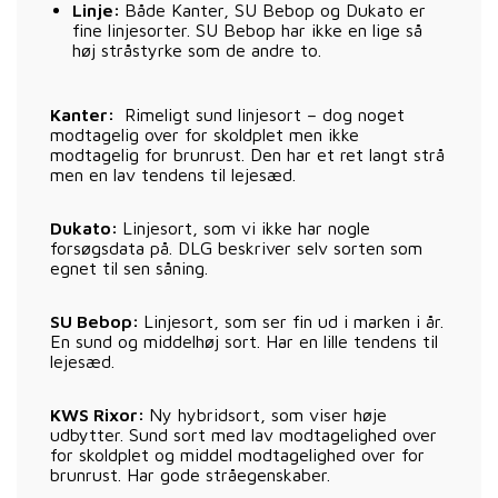
Linje:
Både Kanter, SU Bebop og Dukato er
fine linjesorter. SU Bebop har ikke en lige så
høj stråstyrke som de andre to.
Kanter:
Rimeligt sund linjesort – dog noget
modtagelig over for skoldplet men ikke
modtagelig for brunrust. Den har et ret langt strå
men en lav tendens til lejesæd.
Dukato:
Linjesort, som vi ikke har nogle
forsøgsdata på. DLG beskriver selv sorten som
egnet til sen såning.
SU Bebop:
Linjesort, som ser fin ud i marken i år.
En sund og middelhøj sort. Har en lille tendens til
lejesæd.
KWS Rixor:
Ny hybridsort, som viser høje
udbytter. Sund sort med lav modtagelighed over
for skoldplet og middel modtagelighed over for
brunrust. Har gode stråegenskaber.