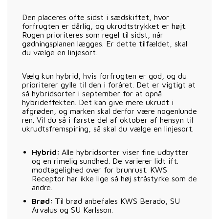
Den placeres ofte sidst i sædskiftet, hvor
forfrugten er dårlig, og ukrudtstrykket er højt.
Rugen prioriteres som regel til sidst, når
gødningsplanen lægges. Er dette tilfældet, skal
du vælge en linjesort.
Vælg kun hybrid, hvis forfrugten er god, og du
prioriterer gylle til den i foråret. Det er vigtigt at
så hybridsorter i september for at opnå
hybrideffekten. Det kan give mere ukrudt i
afgrøden, og marken skal derfor være nogenlunde
ren. Vil du så i første del af oktober af hensyn til
ukrudtsfremspiring, så skal du vælge en linjesort.
Hybrid:
Alle hybridsorter viser fine udbytter
og en rimelig sundhed. De varierer lidt ift.
modtagelighed over for brunrust. KWS
Receptor har ikke lige så høj stråstyrke som de
andre.
Brød:
Til brød anbefales KWS Berado, SU
Arvalus og SU Karlsson.