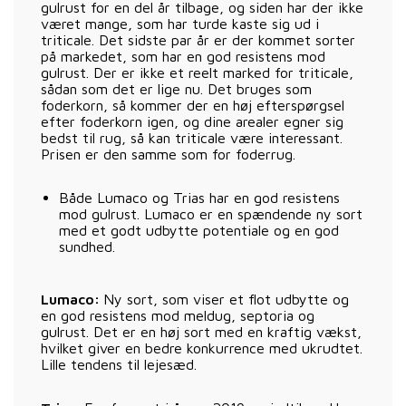
gulrust for en del år tilbage, og siden har der ikke
været mange, som har turde kaste sig ud i
triticale. Det sidste par år er der kommet sorter
på markedet, som har en god resistens mod
gulrust. Der er ikke et reelt marked for triticale,
sådan som det er lige nu. Det bruges som
foderkorn, så kommer der en høj efterspørgsel
efter foderkorn igen, og dine arealer egner sig
bedst til rug, så kan triticale være interessant.
Prisen er den samme som for foderrug.
Både Lumaco og Trias har en god resistens
mod gulrust. Lumaco er en spændende ny sort
med et godt udbytte potentiale og en god
sundhed.
Lumaco:
Ny sort, som viser et flot udbytte og
en god resistens mod meldug, septoria og
gulrust. Det er en høj sort med en kraftig vækst,
hvilket giver en bedre konkurrence med ukrudtet.
Lille tendens til lejesæd.