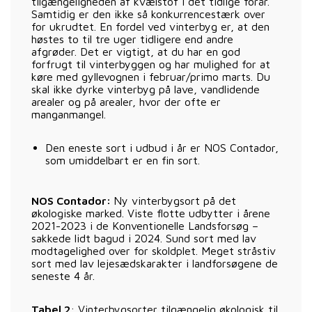
tilgængeligheden af kvælstof i det tidlige forår.
Samtidig er den ikke så konkurrencestærk over
for ukrudtet. En fordel ved vinterbyg er, at den
høstes to til tre uger tidligere end andre
afgrøder. Det er vigtigt, at du har en god
forfrugt til vinterbyggen og har mulighed for at
køre med gyllevognen i februar/primo marts. Du
skal ikke dyrke vinterbyg på lave, vandlidende
arealer og på arealer, hvor der ofte er
manganmangel.
Den eneste sort i udbud i år er NOS Contador,
som umiddelbart er en fin sort.
NOS Contador:
Ny vinterbygsort på det
økologiske marked. Viste flotte udbytter i årene
2021-2023 i de Konventionelle Landsforsøg –
sakkede lidt bagud i 2024. Sund sort med lav
modtagelighed over for skoldplet. Meget stråstiv
sort med lav lejesædskarakter i landforsøgene de
seneste 4 år.
Tabel 2
: Vinterbygsorter tilgængelig økologisk til