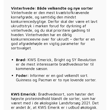
Vinterhvede: Både velkendte og nye sorter
Vinterhvede er den mest kvælstofkrævende
kornafgrøde, og samtidig den mindst
konkurrencedygtige. Derfor skal der være et lavt
ukrudtstryk i marken forud for dyrkning af
vinterhvede, og du skal prioritere gødning til
hveden. Vinterhveden har en dårlig
konkurrenceevne over for ukrudt – derfor er en
god afgrødehøjde en vigtig parameter for
sortsvalget.
Brød:
KWS Emerick, Bright og SY Revolution
er de mest interessante brødhvedesorter til
kommende sæson.
Foder:
Informer er en god velkendt sort.
Guinness og Pacman er to nye lovende sorter.
KWS Emerick:
Brødhvedesort, som høster det
højeste proteinindhold blandt de sorter, som har
været med i de økologiske Landsforsøg 2021. Det
er andet år, at KWS Emerik er i udbud økologisk.