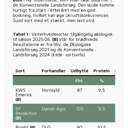
de Konventionelle Landsforsøg. Den skulle komme
hurtigt fra start i efteråret med en god
buskning, hvilket kan øge ukrudtskonkurrencen.
Sund sort med et stærkt, men lavt strå.
Tabel 1:
Vinterhvedesorter tilgængelig økologisk
til sæson 2025/26.
(B)
står for brødhvede.
Resultaterne er fra hhv. de Økologiske
Landsforsøg 2021 og de Konventionelle
Landsforsøg 2024 (kilde: sortsinfo).
Sort
Forhandler
Udbytte
Protein
Meldu
Fht.
%
%
KWS
Hornsyld
87
9,5
1,7
Emerick
(B)
SY
Danish Agro
103
9,3
1,2
Revolution
(B)
Bright
(B)
DLG
90
10,5
1,6