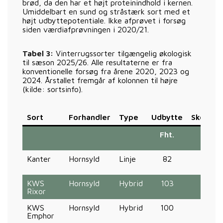
brød, da den har et højt proteinindhold i kernen.
Umiddelbart en sund og stråstærk sort med et
højt udbyttepotentiale. Ikke afprøvet i forsøg
siden værdiafprøvningen i 2020/21.
Tabel 3:
Vinterrugssorter tilgængelig økologisk
til sæson 2025/26. Alle resultaterne er fra
konventionelle forsøg fra årene 2020, 2023 og
2024. Årstallet fremgår af kolonnen til højre
(kilde: sortsinfo).
Sort
Forhandler
Type
Udbytte
Skoldple
Fht.
%
Kanter
Hornsyld
Linje
82
11
KWS
Hornsyld
Hybrid
103
6
Rixor
KWS
Hornsyld
Hybrid
100
11
Emphor