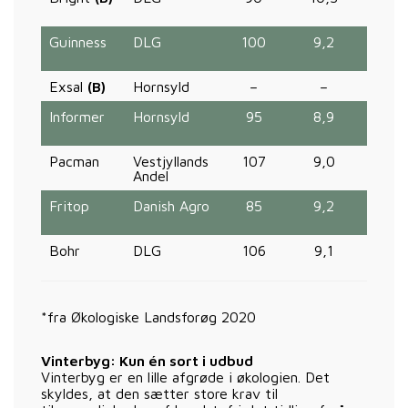
Guinness
DLG
100
9,2
4,0
Exsal
(B)
Hornsyld
–
–
–
Informer
Hornsyld
95
8,9
0,21
Pacman
Vestjyllands
107
9,0
2,3
Andel
Fritop
Danish Agro
85
9,2
0
Bohr
DLG
106
9,1
2,8
*fra Økologiske Landsforøg 2020
Vinterbyg: Kun én sort i udbud
Vinterbyg er en lille afgrøde i økologien. Det
skyldes, at den sætter store krav til