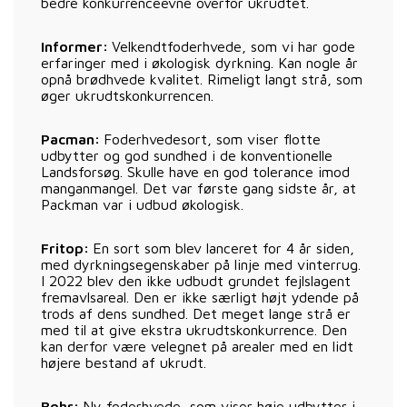
bedre konkurrenceevne overfor ukrudtet.
Informer:
Velkendtfoderhvede, som vi har gode
erfaringer med i økologisk dyrkning. Kan nogle år
opnå brødhvede kvalitet. Rimeligt langt strå, som
øger ukrudtskonkurrencen.
Pacman:
Foderhvedesort, som viser flotte
udbytter og god sundhed i de konventionelle
Landsforsøg. Skulle have en god tolerance imod
manganmangel. Det var første gang sidste år, at
Packman var i udbud økologisk.
Fritop:
En sort som blev lanceret for 4 år siden,
med dyrkningsegenskaber på linje med vinterrug.
I 2022 blev den ikke udbudt grundet fejlslagent
fremavlsareal. Den er ikke særligt højt ydende på
trods af dens sundhed. Det meget lange strå er
med til at give ekstra ukrudtskonkurrence. Den
kan derfor være velegnet på arealer med en lidt
højere bestand af ukrudt.
Bohr:
Ny foderhvede, som viser høje udbytter i