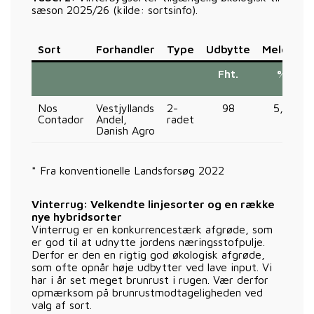
sæson 2025/26 (kilde: sortsinfo).
Sort
Forhandler
Type
Udbytte
Meldug
Fht.
%
Nos
Vestjyllands
2-
98
5,0
Contador
Andel,
radet
Danish Agro
* Fra konventionelle Landsforsøg 2022
Vinterrug: Velkendte linjesorter og en række
nye hybridsorter
Vinterrug er en konkurrencestærk afgrøde, som
er god til at udnytte jordens næringsstofpulje.
Derfor er den en rigtig god økologisk afgrøde,
som ofte opnår høje udbytter ved lave input. Vi
har i år set meget brunrust i rugen. Vær derfor
opmærksom på brunrustmodtageligheden ved
valg af sort.