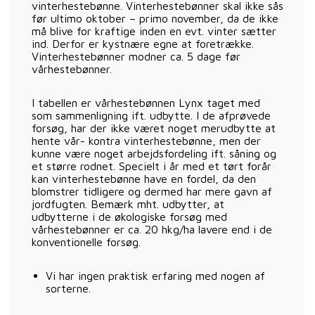
vinterhestebønne. Vinterhestebønner skal ikke sås
før ultimo oktober – primo november, da de ikke
må blive for kraftige inden en evt. vinter sætter
ind. Derfor er kystnære egne at foretrække.
Vinterhestebønner modner ca. 5 dage før
vårhestebønner.
I tabellen er vårhestebønnen Lynx taget med
som sammenligning ift. udbytte. I de afprøvede
forsøg, har der ikke været noget merudbytte at
hente vår- kontra vinterhestebønne, men der
kunne være noget arbejdsfordeling ift. såning og
et større rodnet. Specielt i år med et tørt forår
kan vinterhestebønne have en fordel, da den
blomstrer tidligere og dermed har mere gavn af
jordfugten. Bemærk mht. udbytter, at
udbytterne i de økologiske forsøg med
vårhestebønner er ca. 20 hkg/ha lavere end i de
konventionelle forsøg.
Vi har ingen praktisk erfaring med nogen af
sorterne.