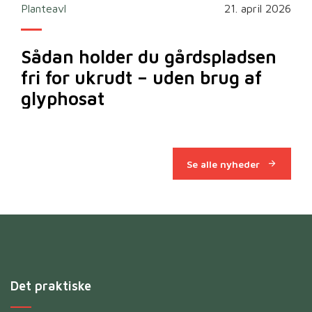
2026
Planteavl
21. april 2026
Ska
Sådan holder du gårdspladsen
Bi
fri for ukrudt – uden brug af
m
glyphosat
Se alle nyheder
Det praktiske