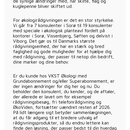
de synlige ændringer med, når skilte, flag og
kuglepenne bliver skiftet ud.
For økologirådgivningen er det en stor styrkelse.
Vi går fra 7 konsulenter i Sorø til 19 konsulenter
med speciale i økologisk planteavl fordelt på
kontorer i Sorø, Vissenbjerg, Søften og delvist i
Viborg. Det gør os til Danmarks største
rådgivningsenhed, der har en stærk og bred
faglighed og gode muligheder for at hjælpe dig
med rådgivning, der passer til netop din bedrift,
dine marker og dine behov.
Er du kunde hos VKST Økologi med
Grundabonnement og/eller Superabonnement, er
der ingen ændringer for dig her og nu. Du
beholder den konsulent, du kender, og de aftaler,
der allerede er lavet om for eksempel
rådgivningsbesøg, fri telefonrådgivning og
ØkoViden, fortsætter uændret resten af 2026.
På lidt længere sigt betyder sammenlægningen,
at du får adgang til et bredere udvalg af
rådgivningsprodukter, så du endnu lettere kan
finde den løsning, der passer bedst til din hverdag