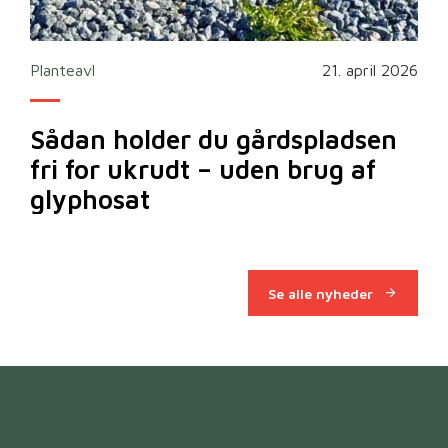
2026
Planteavl
21. april 2026
Ska
Sådan holder du gårdspladsen
Bi
fri for ukrudt – uden brug af
m
glyphosat
Se alle nyheder