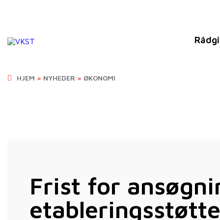
Rådgi
HJEM
»
NYHEDER
»
ØKONOMI
Frist for ansøgn
etableringsstøtte