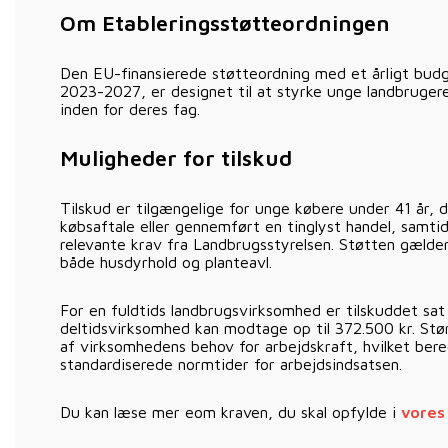
Om Etableringsstøtteordningen
Den EU-finansierede støtteordning med et årligt budge
2023-2027, er designet til at styrke unge landbrugere
inden for deres fag.
Muligheder for tilskud
Tilskud er tilgængelige for unge købere under 41 år, 
købsaftale eller gennemført en tinglyst handel, samti
relevante krav fra Landbrugsstyrelsen. Støtten gælder
både husdyrhold og planteavl.
For en fuldtids landbrugsvirksomhed er tilskuddet sat 
deltidsvirksomhed kan modtage op til 372.500 kr. Stø
af virksomhedens behov for arbejdskraft, hvilket ber
standardiserede normtider for arbejdsindsatsen.
Du kan læse mer eom kraven, du skal opfylde i
vores 