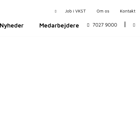
Job i VKST
Om os
Kontakt
Nyheder
Medarbejdere
7027 9000