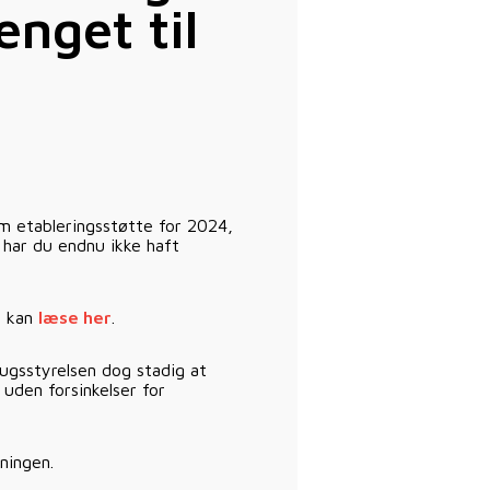
nget til
om etableringsstøtte for 2024,
Å har du endnu ikke haft
u kan
læse her
.
rugsstyrelsen dog stadig at
 uden forsinkelser for
ningen.