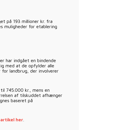
t på 193 millioner kr. fra
s muligheder for etablering
der har indgået en bindende
dig med at de opfylder alle
 for landbrug, der involverer
til 745.000 kr., mens en
rrelsen af tilskuddet afhænger
egnes baseret på
artikel her
.