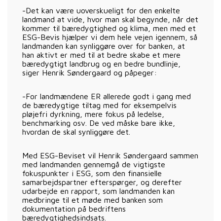
-Det kan være uoverskueligt for den enkelte
landmand at vide, hvor man skal begynde, når det
kommer til bæredygtighed og klima, men med et
ESG-Bevis hjælper vi dem hele vejen igennem, så
landmanden kan synliggøre over for banken, at
han aktivt er med til at bedre skabe et mere
bæredygtigt landbrug og en bedre bundlinje,
siger Henrik Søndergaard og påpeger:
-For landmændene ER allerede godt i gang med
de bæredygtige tiltag med for eksempelvis
pløjefri dyrkning, mere fokus på ledelse,
benchmarking osv. De ved måske bare ikke,
hvordan de skal synliggøre det.
Med ESG-Beviset vil Henrik Søndergaard sammen
med landmanden gennemgå de vigtigste
fokuspunkter i ESG, som den finansielle
samarbejdspartner efterspørger, og derefter
udarbejde en rapport, som landmanden kan
medbringe til et møde med banken som
dokumentation på bedriftens
bæredygtighedsindsats.